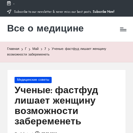
-
Subscribe to our newsletter & never miss our best posts.
Subscribe Now!
Перейти
к
Все о медицине
содержимому
Лечитесь
правильно
Главная
Г
Май
7
Ученые: фастфуд лишает женщину
возможности забеременеть
Опубликовано
Медицинские советы
в
Ученые: фастфуд
лишает женщину
возможности
забеременеть