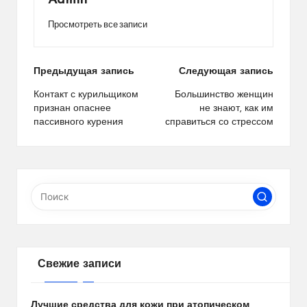
Admin
Просмотреть все записи
Навигация
Предыдущая запись
Следующая запись
по
Контакт с курильщиком
Большинство женщин
признан опаснее
не знают, как им
записям
пассивного курения
справиться со стрессом
Свежие записи
Лучшие средства для кожи при атопическом