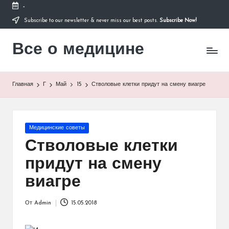
-
Subscribe to our newsletter & never miss our best posts.
Subscribe Now!
Перейти
к
Все о медицине
содержимому
Лечитесь
правильно
Главная
Г
Май
15
Стволовые клетки придут на смену виагре
Опубликовано
Медицинские советы
в
Стволовые клетки
придут на смену
виагре
От
Admin
15.05.2018
Запись
от