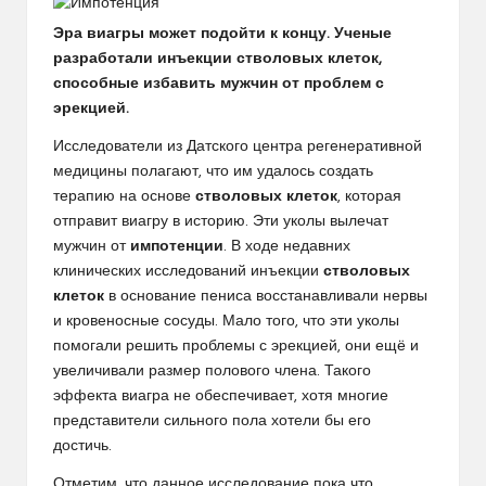
Эра виагры может подойти к концу. Ученые
разработали инъекции стволовых клеток,
способные избавить мужчин от проблем с
эрекцией.
Исследователи из Датского центра регенеративной
медицины полагают, что им удалось создать
терапию на основе
стволовых клеток
, которая
отправит виагру в историю. Эти уколы вылечат
мужчин от
импотенции
. В ходе недавних
клинических исследований инъекции
стволовых
клеток
в основание пениса восстанавливали нервы
и кровеносные сосуды. Мало того, что эти уколы
помогали решить проблемы с эрекцией, они ещё и
увеличивали размер полового члена. Такого
эффекта виагра не обеспечивает, хотя многие
представители сильного пола хотели бы его
достичь.
Отметим, что данное исследование пока что