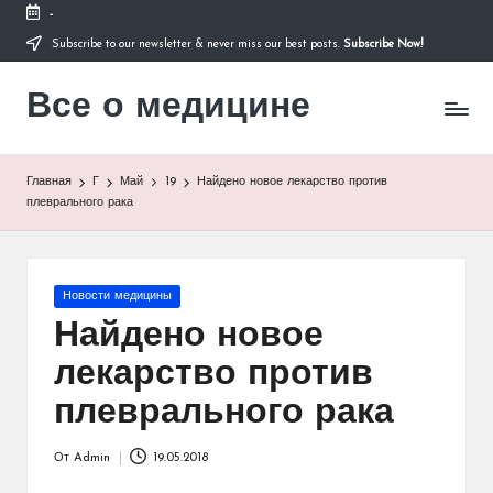
-
Subscribe to our newsletter & never miss our best posts.
Subscribe Now!
Перейти
к
Все о медицине
содержимому
Лечитесь
правильно
Главная
Г
Май
19
Найдено новое лекарство против
плеврального рака
Опубликовано
Новости медицины
в
Найдено новое
лекарство против
плеврального рака
От
Admin
19.05.2018
Запись
от