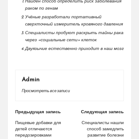
Найден способ определить риск заболевания
раком по генам
Учёные разработали портативный
сверхточный измеритель кровяного давления
Специалисты пробуют раскрыть тайны рака
через «социальные сети» клеток
Двуязычие естественно приходит в наш мозг
Admin
Просмотреть все записи
Навигация
Предыдущая запись
Следующая запись
по
Пищевые добавки для
Специалисты нашли
детей отличаются
способ замедлить
записям
передозировками
развитие болезни