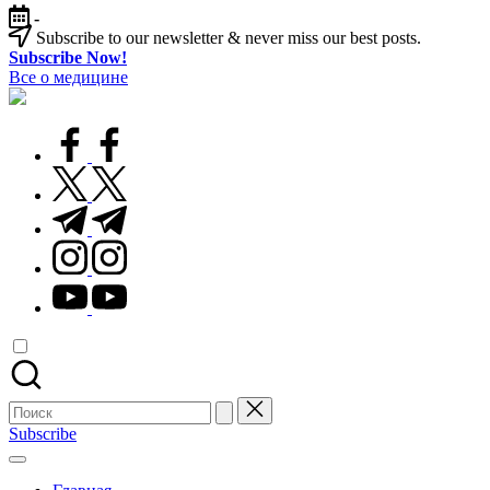
Перейти
-
к
Subscribe to our newsletter & never miss our best posts.
содержимому
Subscribe Now!
Все о медицине
Лечитесь
правильно
facebook.com
twitter.com
t.me
instagram.com
youtube.com
Поиск
для:
Subscribe