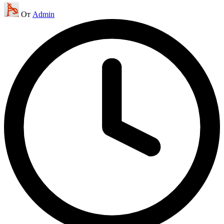
Запись
От
Admin
от