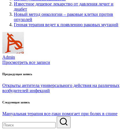
Известное дешевое лекарство от давления лечит и
диабет
Новый метод онкологии – раковые клетки против
опухолей
Генная терапия ведет к появлению раковых мутаций
Admin
Просмотреть все записи
Навигация
Предыдущая запись
по
Открыты антитела универсального действия на различных
записям
возбудителей инфекций
Следующая запись
Мануальная терапия все-таки помогает при болях в спине