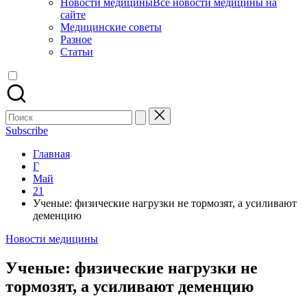
Новости медицины
Все новости медицины на
сайте
Медицинские советы
Разное
Статьи
Поиск
для:
Subscribe
Главная
Г
Май
21
Ученые: физические нагрузки не тормозят, а усиливают
деменцию
Опубликовано
Новости медицины
в
Ученые: физические нагрузки не
тормозят, а усиливают деменцию