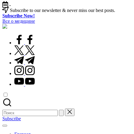
Перейти
-
к
Subscribe to our newsletter & never miss our best posts.
содержимому
Subscribe Now!
Все о медицине
Лечитесь
правильно
facebook.com
twitter.com
t.me
instagram.com
youtube.com
Поиск
для:
Subscribe