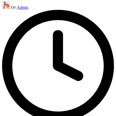
Запись
От
Admin
от