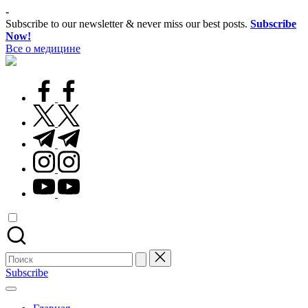
Перейти
-
к
Subscribe to our newsletter & never miss our best posts.
Subscribe
содержимому
Now!
Все о медицине
Лечитесь
правильно
facebook.com
twitter.com
t.me
instagram.com
youtube.com
Поиск
для:
Subscribe