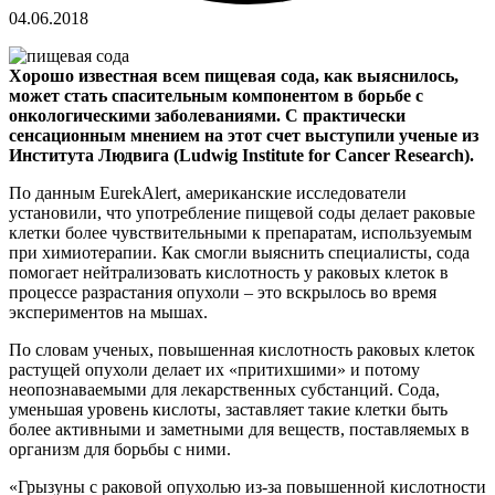
04.06.2018
Хорошо известная всем пищевая сода, как выяснилось,
может стать спасительным компонентом в борьбе с
онкологическими заболеваниями. С практически
сенсационным мнением на этот счет выступили ученые из
Института Людвига (Ludwig Institute for Cancer Research).
По данным EurekAlert, американские исследователи
установили, что употребление пищевой соды делает раковые
клетки более чувствительными к препаратам, используемым
при химиотерапии. Как смогли выяснить специалисты, сода
помогает нейтрализовать кислотность у раковых клеток в
процессе разрастания опухоли – это вскрылось во время
экспериментов на мышах.
По словам ученых, повышенная кислотность раковых клеток
растущей опухоли делает их «притихшими» и потому
неопознаваемыми для лекарственных субстанций. Сода,
уменьшая уровень кислоты, заставляет такие клетки быть
более активными и заметными для веществ, поставляемых в
организм для борьбы с ними.
«Грызуны с раковой опухолью из-за повышенной кислотности