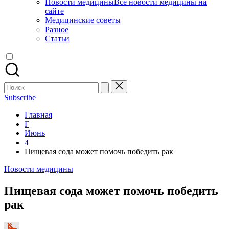
Новости медицины
Все новости медицины на
сайте
Медицинские советы
Разное
Статьи
Поиск
для:
Subscribe
Главная
Г
Июнь
4
Пищевая сода может помочь победить рак
Опубликовано
Новости медицины
в
Пищевая сода может помочь победить
рак
Запись