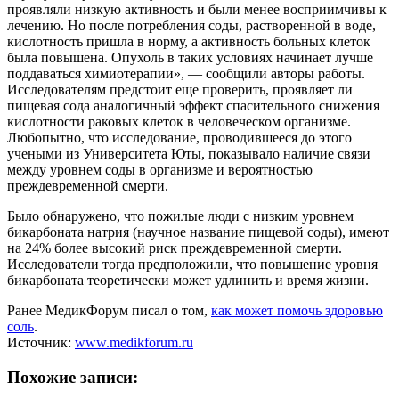
проявляли низкую активность и были менее восприимчивы к
лечению. Но после потребления соды, растворенной в воде,
кислотность пришла в норму, а активность больных клеток
была повышена. Опухоль в таких условиях начинает лучше
поддаваться химиотерапии», — сообщили авторы работы.
Исследователям предстоит еще проверить, проявляет ли
пищевая сода аналогичный эффект спасительного снижения
кислотности раковых клеток в человеческом организме.
Любопытно, что исследование, проводившееся до этого
учеными из Университета Юты, показывало наличие связи
между уровнем соды в организме и вероятностью
преждевременной смерти.
Было обнаружено, что пожилые люди с низким уровнем
бикарбоната натрия (научное название пищевой соды), имеют
на 24% более высокий риск преждевременной смерти.
Исследователи тогда предположили, что повышение уровня
бикарбоната теоретически может удлинить и время жизни.
Ранее МедикФорум писал о том,
как может помочь здоровью
соль
.
Источник:
www.medikforum.ru
Похожие записи: