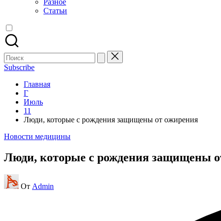
Разное
Статьи
Поиск
для:
Subscribe
Главная
Г
Июль
11
Люди, которые с рождения защищены от ожирения
Опубликовано
Новости медицины
в
Люди, которые с рождения защищены о
Запись
От
Admin
от