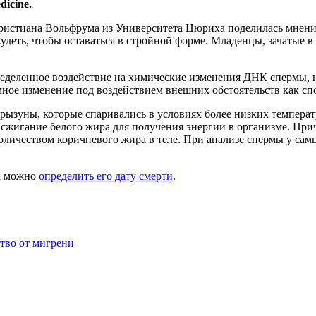
icine.
ристиана Вольфрума из Университета Цюриха поделилась мнение
удеть, чтобы оставаться в стройной форме. Младенцы, зачатые в 
ределенное воздействие на химические изменения ДНК спермы, 
ное изменение под воздействием внешних обстоятельств как спо
ызуны, которые спаривались в условиях более низких температ
жигание белого жира для получения энергии в организме. Прич
личеством коричневого жира в теле. При анализе спермы у сам
ка можно
определить его дату смерти
.
тво от мигрени