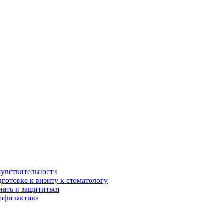
чувствительности
дготовке к визиту к стоматологу
нать и защититься
рофилактика