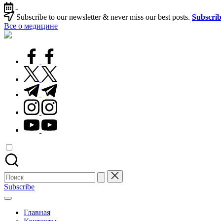
Перейти
-
к
Subscribe to our newsletter & never miss our best posts.
Subscri
содержимому
Все о медицине
Лечитесь
правильно
facebook.com
twitter.com
t.me
instagram.com
youtube.com
Поиск
для:
Subscribe
Главная