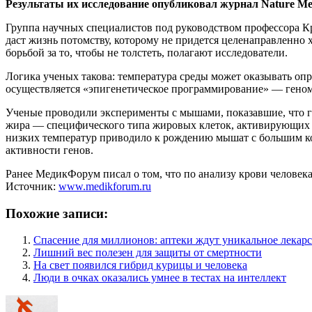
Результаты их исследование опубликовал журнал Nature Med
Группа научных специалистов под руководством профессора К
даст жизнь потомству, которому не придется целенаправленно х
борьбой за то, чтобы не толстеть, полагают исследователи.
Логика ученых такова: температура среды может оказывать оп
осуществляется «эпигенетическое программирование» — геном
Ученые проводили эксперименты с мышами, показавшие, что гр
жира — специфического типа жировых клеток, активирующих с
низких температур приводило к рождению мышат с большим ко
активности генов.
Ранее МедикФорум писал о том, что по анализу крови челове
Источник:
www.medikforum.ru
Похожие записи:
Спасение для миллионов: аптеки ждут уникальное лекарс
Лишний вес полезен для защиты от смертности
На свет появился гибрид курицы и человека
Люди в очках оказались умнее в тестах на интеллект