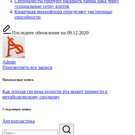
Специалисты пробуют раскрыть тайны рака через
«социальные сети» клеток
Кишечная микрофлора определяет умственные
способности
Последнее обновление на 09.12.2020
Admin
Просмотреть все записи
Навигация
Предыдущая запись
по
Как плохая гигиена полости рта может привести к
записям
метаболическому синдрому
Следующая запись
Ангиопластика