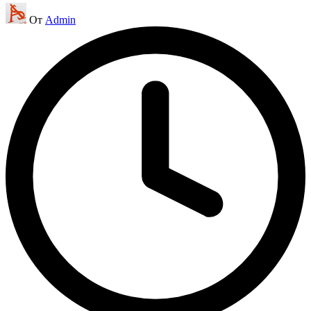
Запись
От
Admin
от