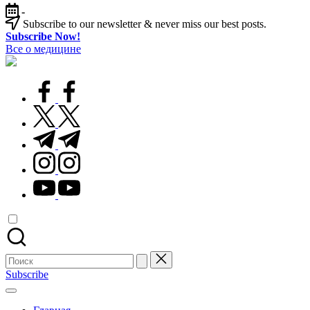
Перейти
-
к
Subscribe to our newsletter & never miss our best posts.
содержимому
Subscribe Now!
Все о медицине
Лечитесь
правильно
facebook.com
twitter.com
t.me
instagram.com
youtube.com
Поиск
для:
Subscribe