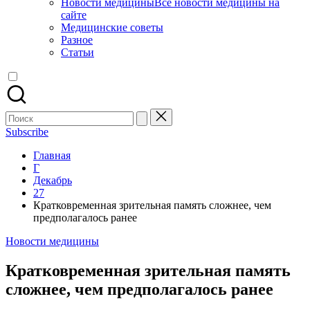
Новости медицины
Все новости медицины на
сайте
Медицинские советы
Разное
Статьи
Поиск
для:
Subscribe
Главная
Г
Декабрь
27
Кратковременная зрительная память сложнее, чем
предполагалось ранее
Опубликовано
Новости медицины
в
Кратковременная зрительная память
сложнее, чем предполагалось ранее