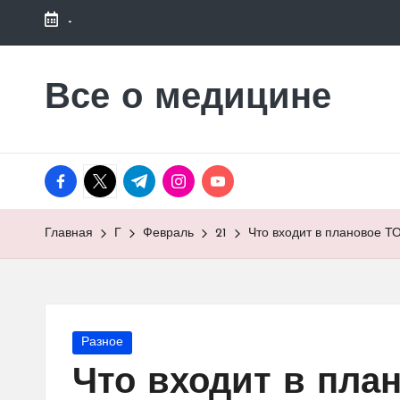
-
Перейти
к
Все о медицине
Лечитесь
содержимому
правильно
facebook.com
twitter.com
t.me
instagram.com
youtube.com
Главная
Г
Февраль
21
Что входит в плановое Т
Опубликовано
Разное
в
Что входит в план