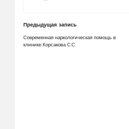
Навигация
Предыдущая запись
по
Современная наркологическая помощь в
клинике Корсакова С.С.
записям