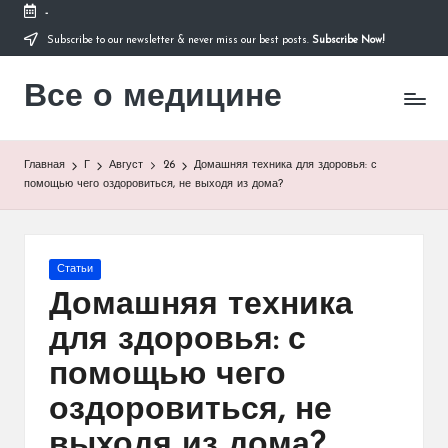
-
Subscribe to our newsletter & never miss our best posts.
Subscribe Now!
Перейти
к
Все о медицине
содержимому
Лечитесь
правильно
Главная
Г
Август
26
Домашняя техника для здоровья: с
помощью чего оздоровиться, не выходя из дома?
Опубликовано
Статьи
в
Домашняя техника
для здоровья: с
помощью чего
оздоровиться, не
выходя из дома?