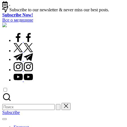
Перейти
-
к
Subscribe to our newsletter & never miss our best posts.
содержимому
Subscribe Now!
Все о медицине
Лечитесь
правильно
facebook.com
twitter.com
t.me
instagram.com
youtube.com
Поиск
для:
Subscribe