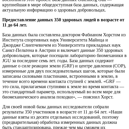
крупнейшая в мире общедоступная база данных, содержащая
актуальную информацию о здоровых добровольцах.
Предоставление данных 350 здоровых людей в возрасте от
11 до 64 лет.
База данных была составлена ​​доктором Фабианом Хорстом из
Института спортивных наук Университета Майнца и
Джордже Слиепчевичем из Университета прикладных наук
Санкт-Пельтена в Австрии и включает данные 350 здоровых
добровольцев, которые посещали лабораторию биомеханики в
JGU за последние семь лет. годы. База данных содержит
данные о силе реакции земли (GRF) и центре давления (COP),
измеренные для двух последовательных шагов, которые были
записаны силовыми пластинами, встроенными в землю, в
течение всего времени контакта ступней с землей. «GRF —
это сила, прилагаемая ступнями к земле во время контакта —
это стандартный параметр, используемый во всем мире для
биомеханического анализа походки», — пояснил Хорст.
Для своей новой базы данных исследователи собрали
результаты 350 участников в возрасте от 11 до 64 лет. «Наши
данные взяты из десяти отдельных исследований, поэтому
(предварительная) обработка измеренных данных должна
быть стандартизирована, прежде чем мы сможем их