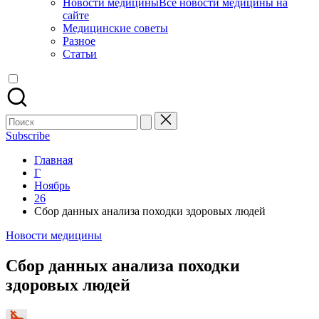
Новости медицины
Все новости медицины на
сайте
Медицинские советы
Разное
Статьи
Поиск
для:
Subscribe
Главная
Г
Ноябрь
26
Сбор данных анализа походки здоровых людей
Опубликовано
Новости медицины
в
Сбор данных анализа походки
здоровых людей
Запись