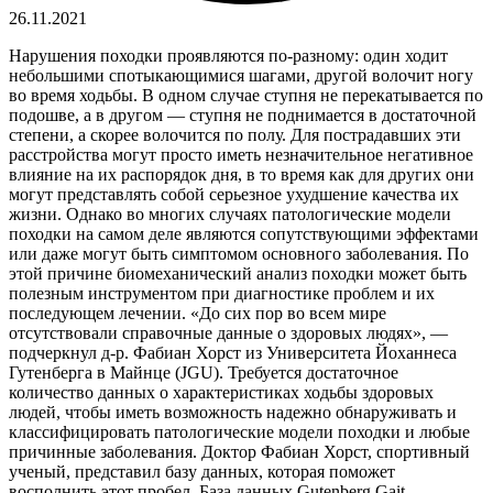
26.11.2021
Нарушения походки проявляются по-разному: один ходит
небольшими спотыкающимися шагами, другой волочит ногу
во время ходьбы. В одном случае ступня не перекатывается по
подошве, а в другом — ступня не поднимается в достаточной
степени, а скорее волочится по полу. Для пострадавших эти
расстройства могут просто иметь незначительное негативное
влияние на их распорядок дня, в то время как для других они
могут представлять собой серьезное ухудшение качества их
жизни. Однако во многих случаях патологические модели
походки на самом деле являются сопутствующими эффектами
или даже могут быть симптомом основного заболевания. По
этой причине биомеханический анализ походки может быть
полезным инструментом при диагностике проблем и их
последующем лечении. «До сих пор во всем мире
отсутствовали справочные данные о здоровых людях», —
подчеркнул д-р. Фабиан Хорст из Университета Йоханнеса
Гутенберга в Майнце (JGU). Требуется достаточное
количество данных о характеристиках ходьбы здоровых
людей, чтобы иметь возможность надежно обнаруживать и
классифицировать патологические модели походки и любые
причинные заболевания. Доктор Фабиан Хорст, спортивный
ученый, представил базу данных, которая поможет
восполнить этот пробел. База данных Gutenberg Gait —