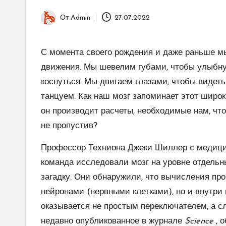
От
Admin
27.07.2022
Запись
от
С момента своего рождения и даже раньше 
движения. Мы шевелим губами, чтобы улыбнут
коснуться. Мы двигаем глазами, чтобы видеть
танцуем. Как наш мозг запоминает этот широк
он производит расчеты, необходимые нам, чтоб
не пропустив?
Профессор Техниона Джеки Шиллер с медицин
команда исследовали мозг на уровне отдельны
загадку. Они обнаружили, что вычисления пр
нейронами (нервными клетками), но и внутри 
оказывается не простым переключателем, а с
недавно опубликованное в журнале
Science
, 