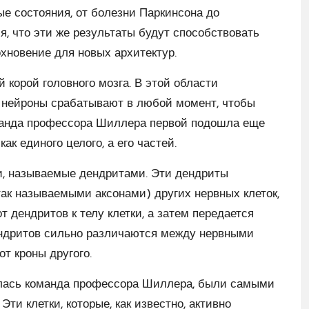
ные состояния, от болезни Паркинсона до
ся, что эти же результаты будут способствовать
хновение для новых архитектур.
 корой головного мозга. В этой области
е нейроны срабатывают в любой момент, чтобы
манда профессора Шиллера первой подошла еще
ак единого целого, а его частей.
и, называемые дендритами. Эти дендриты
так называемыми аксонами) других нервных клеток,
т дендритов к телу клетки, а затем передается
дендритов сильно различаются между нервными
от кроны другого.
илась команда профессора Шиллера, были самыми
и клетки, которые, как известно, активно