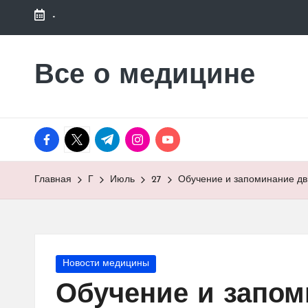
-
Перейти
к
Все о медицине
Лечитесь
содержимому
правильно
facebook.com
twitter.com
t.me
instagram.com
youtube.com
Главная
Г
Июль
27
Обучение и запоминание д
Опубликовано
Новости медицины
в
Обучение и запо