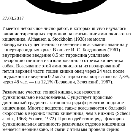
27.03.2017
Имеется небольшое число работ, в которых in vivo изучалось
влияние тиреоидных гормонов на всасывание аминокислот из
кишечника. Althausen a. Stockholm (1938) не могли
обнаружить существенного изменения всасывания аланина у
гнпертиреоидных крыс. В опыте И. С. Богданович (1961)
внутривенное введение 0,5 мг тироксина усиливало
резорбцию глицина из изолированного отрезка кишечника
собак. Всасывание этой аминокислоты из изолированной
петли верхней части тошен кишки овец через 24 часа после
подкожного введения 0.2 мг/кг тироксина возрастало на 7,3%,
через 48 час. — на 12,1% (Беркович, Зеленский, 1967).
Различные участки тонкой кишки, как известно,
функционально неоднозначны. Существует проксимо-
дистальный градиент активности ряда ферментов по длине
кишечника. Многие вещества также всасываются с большей
скоростью в верхних частях кишечника, чем в нижних (Schedl
a. oth., 1968; Уголев, 1972). При воздействии ряда факторов
функциональная активность различных отделов кишечника
меняется неодинаково. В связи с этим мы провели серию