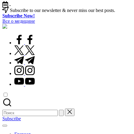
Перейти
-
к
Subscribe to our newsletter & never miss our best posts.
содержимому
Subscribe Now!
Все о медицине
Лечитесь
правильно
facebook.com
twitter.com
t.me
instagram.com
youtube.com
Поиск
для:
Subscribe