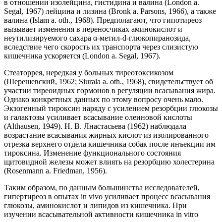
в отношении изолейцина, гистидина и валина (London a.
Segal, 1967) лейцина и лизина (Bronk a. Parsons, 1966), а также
валина (Islam a. oth., 1968). Предполагают, что гипотиреоз
вызывает изменения в переносчиках аминокислот и
неутилизируемого сахара α-метил-d-глюкопиранозида,
вследствие чего скорость их транспорта через слизистую
кишечника ускоряется (London a. Segal, 1967).
Стеаторрея, нередкая у больных тиреотоксикозом
(Шерешевский, 1962; Siurala a. oth., 1968), свидетельствует об
участии тиреоидных гормонов в регуляции всасывания жира.
Однако конкретных данных по этому вопросу очень мало.
Экзогенный тироксин наряду с усилением резорбции глюкозы
и галактозы усиливает всасывание олеиновой кислоты
(Althausen, 1949). Н. В. Лнастасьева (1962) наблюдала
возрастание всасывания жирных кислот из изолированного
отрезка верхнего отдела кишечника собак после инъекции им
тироксина. Изменение функционального состояния
щитовидной железы может влиять на резорбцию холестерина
(Rosenmann a. Friedman, 1956).
Таким образом, по данным большинства исследователей,
гипертиреоз в опытах in vivo усиливает процесс всасывания
глюкозы, аминокислот и липидов из кишечника. При
изучении всасывательной активности кишечника in vitro