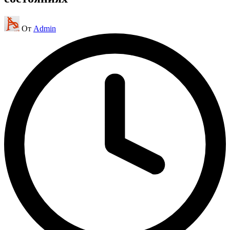
Запись
От
Admin
от