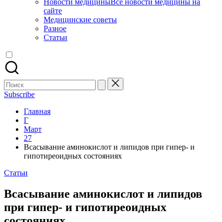
Новости медицины
Все новости медицины на
сайте
Медицинские советы
Разное
Статьи
Поиск
для:
Subscribe
Главная
Г
Март
27
Всасывание аминокислот и липидов при гипер- и
гипотиреоидных состояниях
Опубликовано
Статьи
в
Всасывание аминокислот и липидов
при гипер- и гипотиреоидных
состояниях