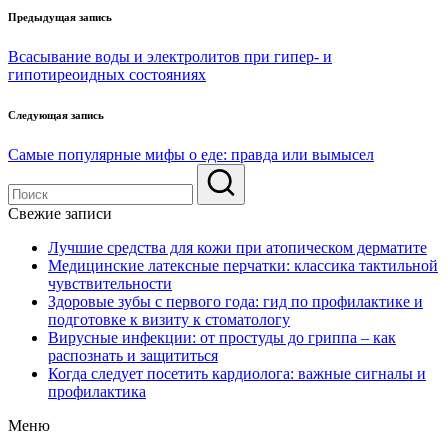
Навигация
Предыдущая запись
по
Всасывание воды и электролитов при гипер- и
записям
гипотиреоидных состояниях
Следующая запись
Самые популярные мифы о еде: правда или вымысел
Свежие записи
Лучшие средства для кожи при атопическом дерматите
Медицинские латексные перчатки: классика тактильной
чувствительности
Здоровые зубы с первого года: гид по профилактике и
подготовке к визиту к стоматологу
Вирусные инфекции: от простуды до гриппа – как
распознать и защититься
Когда следует посетить кардиолога: важные сигналы и
профилактика
Меню