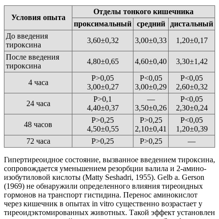
Отделы тонкого кишечника
Условия опыта
проксимальный
средний
дистальный
До введения
3,60±0,32
3,00±0,33
1,20±0,17
тироксина
После введения
4,80±0,65
4,60±0,40
3,30±1,42
тироксина
P>0,05
P<0,05
P<0,05
4 часа
3,00±0,27
3,00±0,29
2,60±0,32
P>0,1
—
P<0,05
24 часа
4,40±0,37
3,50±0,26
2,30±0,24
P>0,25
P>0,25
P<0,05
48 часов
4,50±0,55
2,10±0,41
1,20±0,39
72 часа
P>0,25
P>0,25
—
Гипертиреоидное состояние, вызванное введением тироксина,
сопровождается уменьшением резорбции валила и 2-амино-
изобутиловой кислоты (Matty Seshadri, 1955). Gelb a. Gerson
(1969) не обнаружили определенного влияния тиреоидных
гормонов на транспорт гистидина. Перенос аминокислот
через кишечник в опытах in vitro существенно возрастает у
тиреоидэктомированных животных. Такой эффект установлен