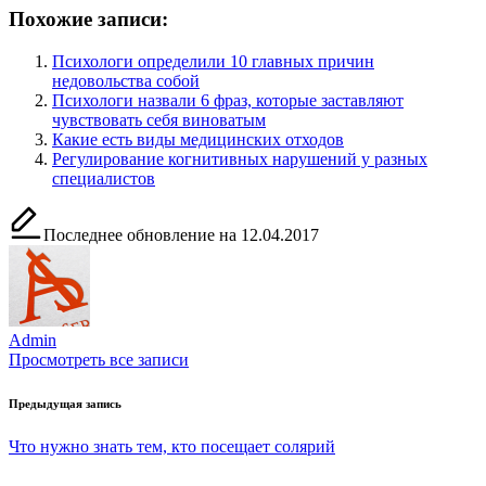
Похожие записи:
Психологи определили 10 главных причин
недовольства собой
Психологи назвали 6 фраз, которые заставляют
чувствовать себя виноватым
Какие есть виды медицинских отходов
Регулирование когнитивных нарушений у разных
специалистов
Последнее обновление на 12.04.2017
Admin
Просмотреть все записи
Навигация
Предыдущая запись
по
Что нужно знать тем, кто посещает солярий
записям