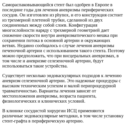
Самораспаковывающийся стент был одобрен в Европе в
последние годы для лечения аневризмы периферических
сосудов. Он изготовлен из phynox, и его конструкция состоит
из трехмерной плетеной трубки, сделанной из двух
соединенных между собой слоев. Конфигурация
многослойности наряду с трехмерной геометрией дает
снижение скорости внутри аневризматического мешка при
сохранении потока в основной артерии и окружающих
ветвях. Недавно сообщалось о случае лечения аневризмы
печеночной артерии с использованием такого стента. Поэтому
можно предположить, что при висцеральных аневризмах, в
том числе и аневризме селезеночной артерии, будут
использоваться такие устройства.
Существует несколько эндоваскулярных подходов к лечению
аневризм селезеночной артерии. Это надежные процедуры с
высоким техническим успехом и малой перипроцедурной
травматичностью. Варианты лечения зависят от
местоположения аневризмы, возраста пациента,
физиологических и клинических условий.
В клинике сосудистой хирургии ИСЦ применяются
различные эндоваскулярные методики, в том числе установку
стент-графта в периферическую артерию.