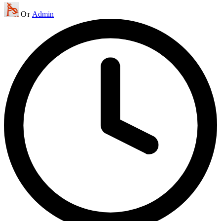
Запись
От
Admin
от