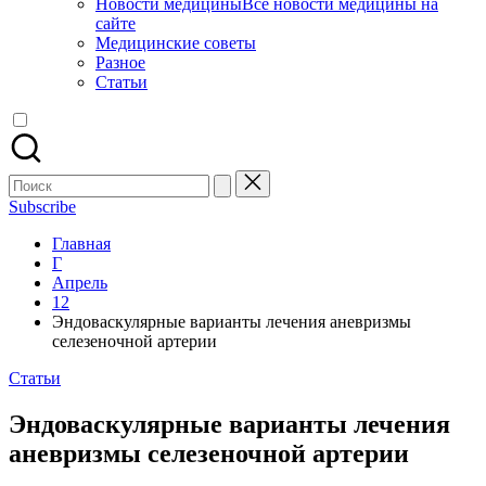
Новости медицины
Все новости медицины на
сайте
Медицинские советы
Разное
Статьи
Поиск
для:
Subscribe
Главная
Г
Апрель
12
Эндоваскулярные варианты лечения аневризмы
селезеночной артерии
Опубликовано
Статьи
в
Эндоваскулярные варианты лечения
аневризмы селезеночной артерии