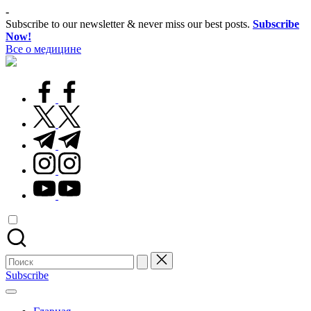
Перейти
-
к
Subscribe to our newsletter & never miss our best posts.
Subscribe
содержимому
Now!
Все о медицине
Лечитесь
правильно
facebook.com
twitter.com
t.me
instagram.com
youtube.com
Поиск
для:
Subscribe