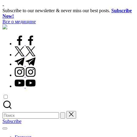
Перейти
-
к
Subscribe to our newsletter & never miss our best posts.
Subscribe
содержимому
Now!
Все о медицине
Лечитесь
правильно
facebook.com
twitter.com
t.me
instagram.com
youtube.com
Поиск
для:
Subscribe