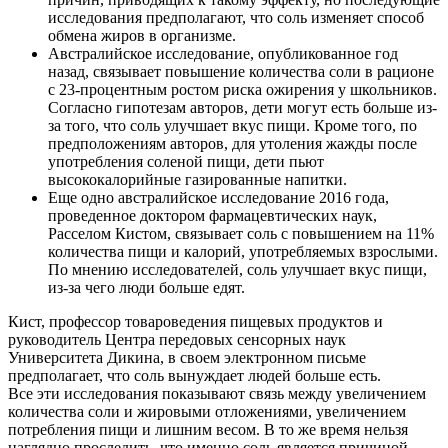
исследования предполагают, что соль изменяет способ
обмена жиров в организме.
Австралийское исследование, опубликованное год
назад, связывает повышение количества соли в рационе
с 23-процентным ростом риска ожирения у школьников.
Согласно гипотезам авторов, дети могут есть больше из-
за того, что соль улучшает вкус пищи. Кроме того, по
предположениям авторов, для утоления жажды после
употребления соленой пищи, дети пьют
высококалорийные газированные напитки.
Еще одно австралийское исследование 2016 года,
проведенное доктором фармацевтических наук,
Расселом Кистом, связывает соль с повышением на 11%
количества пищи и калорий, употребляемых взрослыми.
По мнению исследователей, соль улучшает вкус пищи,
из-за чего люди больше едят.
Кист, профессор товароведения пищевых продуктов и
руководитель Центра передовых сенсорных наук
Университета Дикина, в своем электронном письме
предполагает, что соль вынуждает людей больше есть.
Все эти исследования показывают связь между увеличением
количества соли и жировыми отложениями, увеличением
потребления пищи и лишним весом. В то же время нельзя
наглядно проследить, что именно соль является причиной