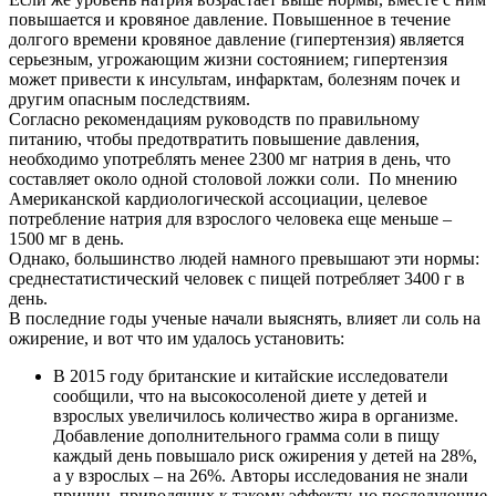
повышается и кровяное давление. Повышенное в течение
долгого времени кровяное давление (гипертензия) является
серьезным, угрожающим жизни состоянием; гипертензия
может привести к инсультам, инфарктам, болезням почек и
другим опасным последствиям.
Согласно рекомендациям руководств по правильному
питанию, чтобы предотвратить повышение давления,
необходимо употреблять менее 2300 мг натрия в день, что
составляет около одной столовой ложки соли. По мнению
Американской кардиологической ассоциации, целевое
потребление натрия для взрослого человека еще меньше –
1500 мг в день.
Однако, большинство людей намного превышают эти нормы:
среднестатистический человек с пищей потребляет 3400 г в
день.
В последние годы ученые начали выяснять, влияет ли соль на
ожирение, и вот что им удалось установить:
В 2015 году британские и китайские исследователи
сообщили, что на высокосоленой диете у детей и
взрослых увеличилось количество жира в организме.
Добавление дополнительного грамма соли в пищу
каждый день повышало риск ожирения у детей на 28%,
а у взрослых – на 26%. Авторы исследования не знали
причин, приводящих к такому эффекту, но последующие