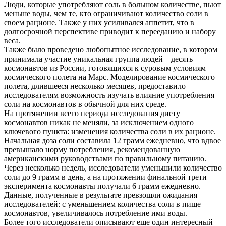
Люди, которые употребляют соль в большом количестве, пьют
меньше воды, чем те, кто ограничивают количество соли в
своем рационе. Также у них усиливался аппетит, что в
долгосрочной перспективе приводит к перееданию и набору
веса.
Также было проведено любопытное исследование, в котором
принимала участие уникальная группа людей – десять
космонавтов из России, готовящихся к суровым условиям
космического полета на Марс. Моделирование космического
полета, длившееся несколько месяцев, предоставило
исследователям возможность изучать влияние употребления
соли на космонавтов в обычной для них среде.
На протяжении всего периода исследования диету
космонавтов никак не меняли, за исключением одного
ключевого пункта: изменения количества соли в их рационе.
Начальная доза соли составила 12 грамм ежедневно, что вдвое
превышало норму потребления, рекомендованную
американскими руководствами по правильному питанию.
Через несколько недель, исследователи уменьшили количество
соли до 9 грамм в день, а на протяжении финальной трети
эксперимента космонавты получали 6 грамм ежедневно.
Данные, полученные в результате превзошли ожидания
исследователей: с уменьшением количества соли в пище
космонавтов, увеличивалось потребление ими воды.
Более того исследователи описывают еще один интересный