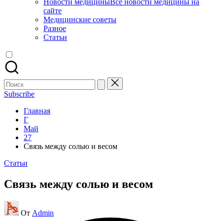
Новости медицины
Все новости медицины на
сайте
Медицинские советы
Разное
Статьи
Поиск
для:
Subscribe
Главная
Г
Май
27
Связь между солью и весом
Опубликовано
Статьи
в
Связь между солью и весом
Запись
От
Admin
от