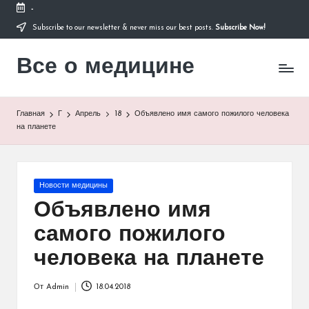
-
Subscribe to our newsletter & never miss our best posts.
Subscribe Now!
Перейти
к
Все о медицине
содержимому
Лечитесь
правильно
Главная
Г
Апрель
18
Объявлено имя самого пожилого человека
на планете
Опубликовано
Новости медицины
в
Объявлено имя
самого пожилого
человека на планете
От
Admin
18.04.2018
Запись
от