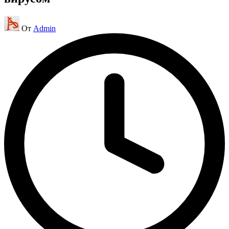
Запись
От
Admin
от