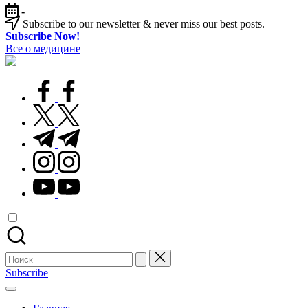
Перейти
-
к
Subscribe to our newsletter & never miss our best posts.
содержимому
Subscribe Now!
Все о медицине
Лечитесь
правильно
facebook.com
twitter.com
t.me
instagram.com
youtube.com
Поиск
для:
Subscribe