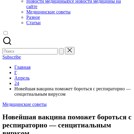
Новости медицины
Все новости медицины на
сайте
Медицинские советы
Разное
Статьи
Поиск
для:
Subscribe
Главная
Г
Апрель
24
Новейшая вакцина поможет бороться с респираторно —
сенцитиальным вирусом
Опубликовано
Медицинские советы
в
Новейшая вакцина поможет бороться с
респираторно — сенцитиальным
вирусом