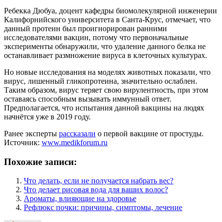
Ребекка Дюбуа, доцент кафедры биомолекулярной инженерии
Калифорнийского университета в Санта-Крус, отмечает, что
данный протеин был проигнорирован ранними
исследователями вакцин, потому что первоначальные
эксперименты обнаружили, что удаление данного белка не
останавливает размножение вируса в клеточных культурах.
Но новые исследования на моделях животных показали, что
вирус, лишенный гликопротеина, значительно ослаблен.
Таким образом, вирус теряет свою вирулентность, при этом
оставаясь способным вызывать иммунный ответ.
Предполагается, что испытания данной вакцины на людях
начнётся уже в 2019 году.
Ранее эксперты
рассказали
о первой вакцине от простуды.
Источник:
www.medikforum.ru
Похожие записи:
Что делать, если не получается набрать вес?
Что делает рисовая вода для ваших волос?
Ароматы, влияющие на здоровье
Рефлюкс почки: причины, симптомы, лечение