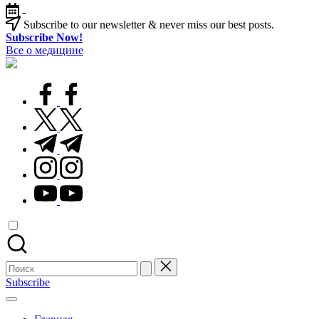
Перейти
-
к
Subscribe to our newsletter & never miss our best posts.
содержимому
Subscribe Now!
Все о медицине
Лечитесь
правильно
facebook.com
twitter.com
t.me
instagram.com
youtube.com
Поиск
для:
Subscribe