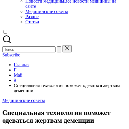
Новости медицины
Все новости медицины на
сайте
Медицинские советы
Разное
Статьи
Поиск
для:
Subscribe
Главная
Г
Май
9
Специальная технология поможет одеваться жертвам
деменции
Опубликовано
Медицинские советы
в
Специальная технология поможет
одеваться жертвам деменции