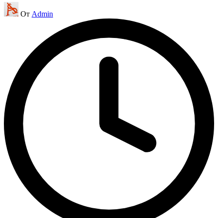
Запись
От
Admin
от