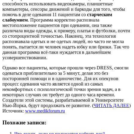
способность использовать видеокамеры, планшетные
компьютеры, сенсоры движений и баркоды для того, чтобы
помочь в деле одевания 11 пациентам со
старческим
слабоумием
. Программа корректно распознала
местоположение пациентов при одевании, она также
различала виды одежды, к примеру, платья и футболки, почти
со стопроцентной точностью. Наконец, эта технология
распознавала одетых и не одетых людей, но часто не могла
понять, пытается ли человек надеть юбку или брюки. Так что
данная программа всё-таки нуждается в дальнейшем
усовершенствовании.
Однако все пациенты, которые прошли через DRESS, смогли
одеваться приблизительно за 5 минут, делая это без
посторонней помощи и в одиночестве. Для их опекунов
процесс одевания часто является одной из самых
некомфортных с психологической точки зрения задач, а в
некоторых случаях он требует до одного часа времени.
Создатели этой системы, разрабатываемой в Университете
Нью-Йорка, будут продолжать ее развитие. (
ЧИТАТЬ ДАЛЕЕ
)
Источник:
www.medikforum.ru
Похожие записи:
Что делать, если не получается набрать вес?