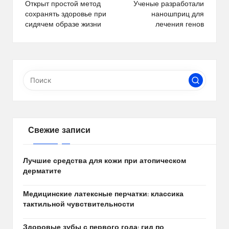
по
Открыт простой метод
Ученые разработали
сохранять здоровье при
наношприц для
записям
сидячем образе жизни
лечения генов
Свежие записи
Лучшие средства для кожи при атопическом
дерматите
Медицинские латексные перчатки: классика
тактильной чувствительности
Здоровые зубы с первого года: гид по