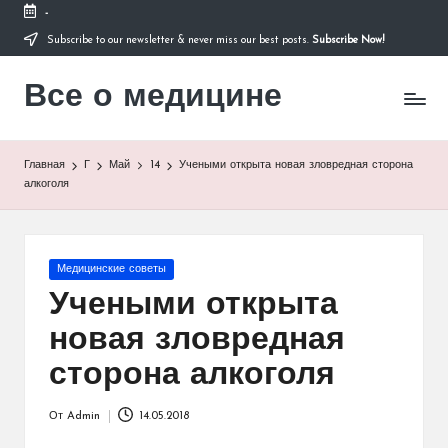
-
Subscribe to our newsletter & never miss our best posts.
Subscribe Now!
Перейти
к
Все о медицине
содержимому
Лечитесь
правильно
Главная
Г
Май
14
Учеными открыта новая зловредная сторона
алкоголя
Опубликовано
Медицинские советы
в
Учеными открыта
новая зловредная
сторона алкоголя
От
Admin
14.05.2018
Запись
от