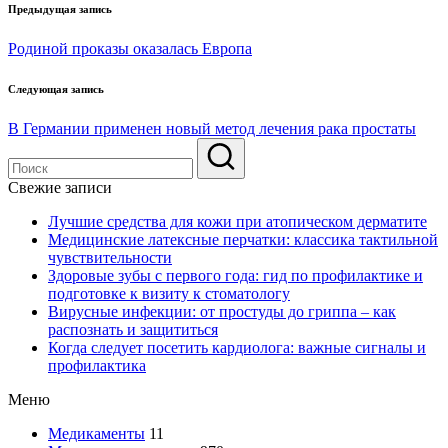
Навигация
Предыдущая запись
по
Родиной проказы оказалась Европа
записям
Следующая запись
В Германии применен новый метод лечения рака простаты
Свежие записи
Лучшие средства для кожи при атопическом дерматите
Медицинские латексные перчатки: классика тактильной
чувствительности
Здоровые зубы с первого года: гид по профилактике и
подготовке к визиту к стоматологу
Вирусные инфекции: от простуды до гриппа – как
распознать и защититься
Когда следует посетить кардиолога: важные сигналы и
профилактика
Меню
Медикаменты
11