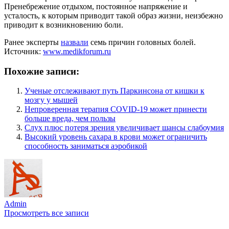
Пренебрежение отдыхом, постоянное напряжение и
усталость, к которым приводит такой образ жизни, неизбежно
приводит к возникновению боли.
Ранее эксперты
назвали
семь причин головных болей.
Источник:
www.medikforum.ru
Похожие записи:
Ученые отслеживают путь Паркинсона от кишки к
мозгу у мышей
Непроверенная терапия COVID-19 может принести
больше вреда, чем пользы
Слух плюс потеря зрения увеличивает шансы слабоумия
Высокий уровень сахара в крови может ограничить
способность заниматься аэробикой
Admin
Просмотреть все записи