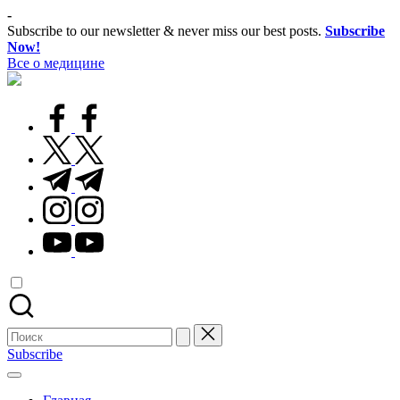
Перейти
-
к
Subscribe to our newsletter & never miss our best posts.
Subscribe
содержимому
Now!
Все о медицине
Лечитесь
правильно
facebook.com
twitter.com
t.me
instagram.com
youtube.com
Поиск
для:
Subscribe