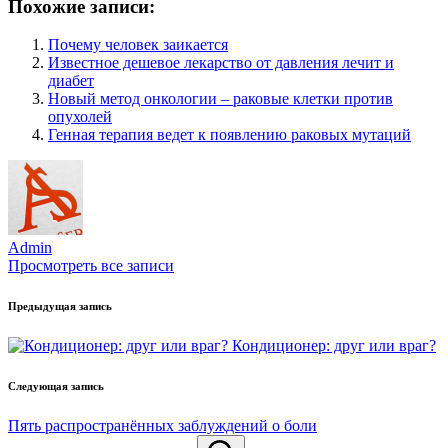
Похожие записи:
Почему человек заикается
Известное дешевое лекарство от давления лечит и
диабет
Новый метод онкологии – раковые клетки против
опухолей
Генная терапия ведет к появлению раковых мутаций
Admin
Просмотреть все записи
Навигация
Предыдущая запись
по
Кондиционер: друг или враг?
записям
Следующая запись
Пять распространённых заблуждений о боли