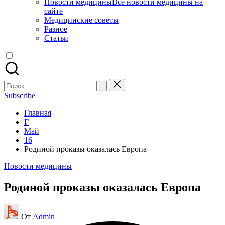
Новости медицины
Все новости медицины на
сайте
Медицинские советы
Разное
Статьи
Поиск
для:
Subscribe
Главная
Г
Май
16
Родиной проказы оказалась Европа
Опубликовано
Новости медицины
в
Родиной проказы оказалась Европа
Запись
От
Admin
от