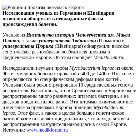
Исследования ученых из Германии и Швейцарии
позволили обнаружить неожиданные факты
происхождения болезни.
Ученые из
Института истории Человечества им.
Макса
Планка
, а также
университета Тюбингена
(Германия) и
университета Цюриха
(Швейцария) обнаружили высокое
генетическое разнообразие возбудителя проказы в
средневековой Европе. Об этом сообщает
Medikforum.ru.
Исследователи изучали пробы
Mycobacterium leprae
из около
90 тел умерших больных проказой с 400 до 1400 г. Их скелеты
определяются по специфическим деформациям костей.
Учеными были реконструированы 10 средневековых генома
возбудителя. Выяснилось, что в Средневековье в Европе были
распространены много различных штаммов бактерии, а не
два, как предполагалось ранее. Эти штаммы охватывают все
известные за пределами Европы подвиды
Mycobacterium
leprae
. Этот факт, а также в целом большое генетическое
разнообразие позволяет предположить, что исходная точка
распространения возбудителя находилась в самой Европе.
Источник:
www.medikforum.ru