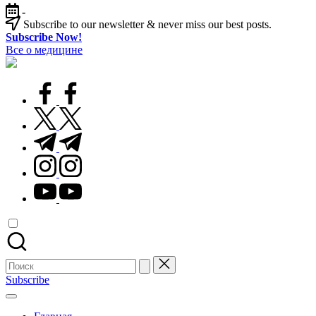
Перейти
-
к
Subscribe to our newsletter & never miss our best posts.
содержимому
Subscribe Now!
Все о медицине
Лечитесь
правильно
facebook.com
twitter.com
t.me
instagram.com
youtube.com
Поиск
для:
Subscribe