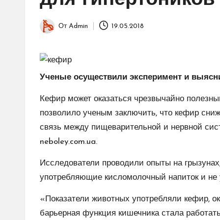
для гипертоников
От
Admin
19.05.2018
Запись
от
Ученые осуществили эксперимент и выяснил
Кефир может оказаться чрезвычайно полезным
позволило ученым заключить, что кефир сниж
связь между пищеварительной и нервной си
neboley.com.ua.
Исследователи проводили опыты на грызунах,
употребляющие кисломолочный напиток и не 
«Показатели животных употребляли кефир, о
барьерная функция кишечника стала работать