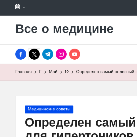
-
Перейти
к
Все о медицине
Лечитесь
содержимому
правильно
facebook.com
twitter.com
t.me
instagram.com
youtube.com
Главная
Г
Май
19
Определен самый полезный н
Опубликовано
Медицинские советы
в
Определен самый