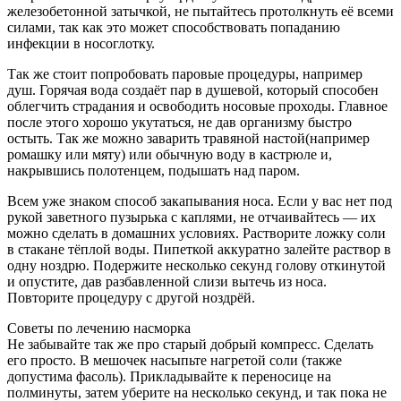
железобетонной затычкой, не пытайтесь протолкнуть её всеми
силами, так как это может способствовать попаданию
инфекции в носоглотку.
Так же стоит попробовать паровые процедуры, например
душ. Горячая вода создаёт пар в душевой, который способен
облегчить страдания и освободить носовые проходы. Главное
после этого хорошо укутаться, не дав организму быстро
остыть. Так же можно заварить травяной настой(например
ромашку или мяту) или обычную воду в кастрюле и,
накрывшись полотенцем, подышать над паром.
Всем уже знаком способ закапывания носа. Если у вас нет под
рукой заветного пузырька с каплями, не отчаивайтесь — их
можно сделать в домашних условиях. Растворите ложку соли
в стакане тёплой воды. Пипеткой аккуратно залейте раствор в
одну ноздрю. Подержите несколько секунд голову откинутой
и опустите, дав разбавленной слизи вытечь из носа.
Повторите процедуру с другой ноздрёй.
Советы по лечению насморка
Не забывайте так же про старый добрый компресс. Сделать
его просто. В мешочек насыпьте нагретой соли (также
допустима фасоль). Прикладывайте к переносице на
полминуты, затем уберите на несколько секунд, и так пока не