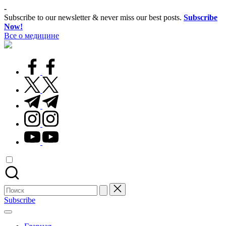
Перейти
-
к
Subscribe to our newsletter & never miss our best posts.
Subscribe
содержимому
Now!
Все о медицине
Лечитесь
правильно
facebook.com
twitter.com
t.me
instagram.com
youtube.com
Поиск
для:
Subscribe