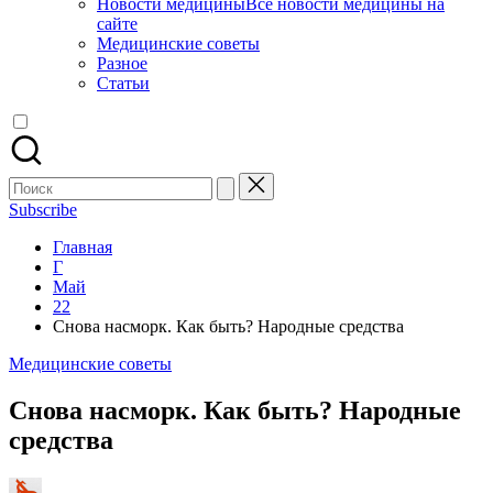
Новости медицины
Все новости медицины на
сайте
Медицинские советы
Разное
Статьи
Поиск
для:
Subscribe
Главная
Г
Май
22
Снова насморк. Как быть? Народные средства
Опубликовано
Медицинские советы
в
Снова насморк. Как быть? Народные
средства
Запись