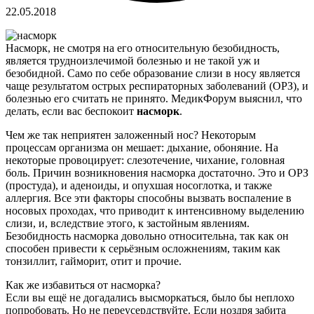
22.05.2018
Насморк, не смотря на его относительную безобидность,
является трудноизлечимой болезнью и не такой уж и
безобидной. Само по себе образование слизи в носу является
чаще результатом острых респираторных заболеваний (ОРЗ), и
болезнью его считать не принято.
МедикФорум выяснил, что
делать, если вас беспокоит
насморк
.
Чем же так неприятен заложенный нос? Некоторым
процессам организма он мешает: дыхание, обоняние. На
некоторые провоцирует: слезотечение, чихание, головная
боль. Причин возникновения насморка достаточно. Это и ОРЗ
(простуда), и аденоиды, и опухшая носоглотка, и также
аллергия. Все эти факторы способны вызвать воспаление в
носовых проходах, что приводит к интенсивному выделению
слизи, и, вследствие этого, к застойным явлениям.
Безобидность насморка довольно относительна, так как он
способен привести к серьёзным осложнениям, таким как
тонзиллит, гайморит, отит и прочие.
Как же избавиться от насморка?
Если вы ещё не догадались высморкаться, было бы неплохо
попробовать. Но не переусердствуйте. Если ноздря забита