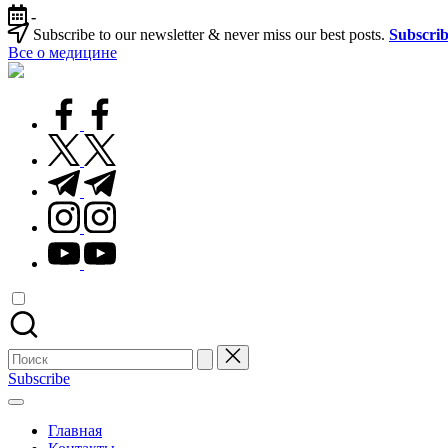
Перейти
-
к
Subscribe to our newsletter & never miss our best posts.
Subscri
содержимому
Все о медицине
Лечитесь
правильно
facebook.com
twitter.com
t.me
instagram.com
youtube.com
Поиск
для:
Subscribe
Главная