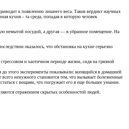
 приводит к появлению лишнего веса. Таков вердикт научных
ая кухня – та среда, попадая в которую человек
ую немытой посудой, а другая — в убранное помещение. На
оследствии оказалось, что обстановка на кухне серьезно
стрессовом и хаотичном периоде жизни, сидя на грязной
я до этого эксперименты показывали: копящийся в домашней
т всего ненужного становится тем, что вызывает болезненные
сстаться с вещами, что погружает его в еще большее уныние.
являются отражением скрытых особенностей людей.