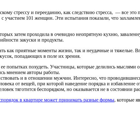
скому стрессу и перееданию, как следствию стресса, — все это
 участием 101 женщин. Эти испытания показали, что захламленн
торых затем проходила в очевидно неопрятную кухню, заваленн
рийности закуски и продукты.
ать как приятные моменты жизни, так и неудачные и тяжелые. Вп
кусок, попадающих в поле их зрения.
ее попытках похудеть. Участницы, которые делились мыслями о 
ись мнением авторы работы.
йствовать и в отношении мужчин. Интересно, что проводившиес
овека от вещей, при которой наведение порядка и избавление о
ловек тяготится беспорядком, но оказывается не в состоянии ра
спорядок в квартире может принимать разные формы
, которые 