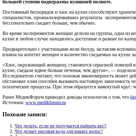
большей степени подвержены излишней полноте.
Постоянный беспорядок и хаос на кухне способствуют хрониче
специалистов, проанализировавших результаты экспериментов с
бессознательно съедает больше, чем обычно.
Во время экспериментов женщин делили на группы, одна из ко
кухне в любом случае находились доступные и разные по кало
Предварительно с участницами вели беседу, заставляя вспомин
влияла на аппетит женщин и количество съедаемых на кухне за
«Хаос, окружающий женщину, становится серьезной помехой в 
кухне, съедали вдвое больше печенья, чем другие», — поделил
Исследователи считают, что похожая закономерность может де
обстановке хлам способен вызывать настоящую зависимость чел
психические процессы. При этом образуется замкнутый круг: че
Ранее МедикФорум приводил доводы психологов о том, что
бе
Источник:
www.medikforum.ru
Похожие записи:
Что делать, если не получается набрать вес?
Что делает рисовая вода для ваших волос?