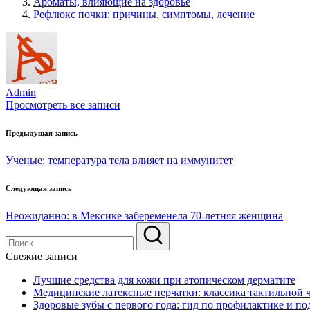
Ароматы, влияющие на здоровье
Рефлюкс почки: причины, симптомы, лечение
Admin
Просмотреть все записи
Навигация
Предыдущая запись
по
Ученые: температура тела влияет на иммунитет
записям
Следующая запись
Неожиданно: в Мексике забеременела 70-летняя женщина
Свежие записи
Лучшие средства для кожи при атопическом дерматите
Медицинские латексные перчатки: классика тактильной 
Здоровые зубы с первого года: гид по профилактике и по