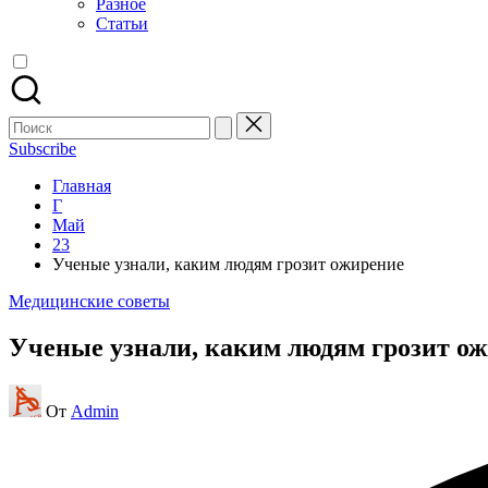
Разное
Статьи
Поиск
для:
Subscribe
Главная
Г
Май
23
Ученые узнали, каким людям грозит ожирение
Опубликовано
Медицинские советы
в
Ученые узнали, каким людям грозит о
Запись
От
Admin
от