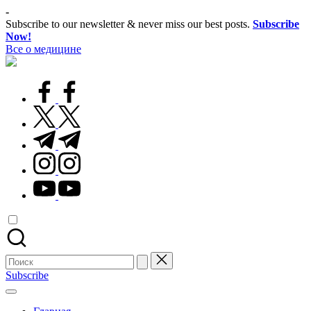
Перейти
-
к
Subscribe to our newsletter & never miss our best posts.
Subscribe
содержимому
Now!
Все о медицине
Лечитесь
правильно
facebook.com
twitter.com
t.me
instagram.com
youtube.com
Поиск
для:
Subscribe