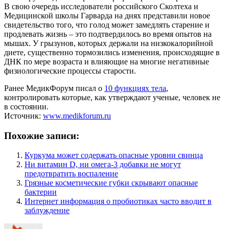
В свою очередь исследователи российского Сколтеха и
Медицинской школы Гарварда на днях представили новое
свидетельство того, что голод может замедлять старение и
продлевать жизнь – это подтвердилось во время опытов на
мышах. У грызунов, которых держали на низкокалорийной
диете, существенно тормозились изменения, происходящие в
ДНК по мере возраста и влияющие на многие негативные
физиологические процессы старости.
Ранее МедикФорум писал о
10 функциях тела
,
контролировать которые, как утверждают ученые, человек не
в состоянии.
Источник:
www.medikforum.ru
Похожие записи:
Куркума может содержать опасные уровни свинца
Ни витамин D, ни омега-3 добавки не могут
предотвратить воспаление
Грязные косметические губки скрывают опасные
бактерии
Интернет информация о пробиотиках часто вводит в
заблуждение