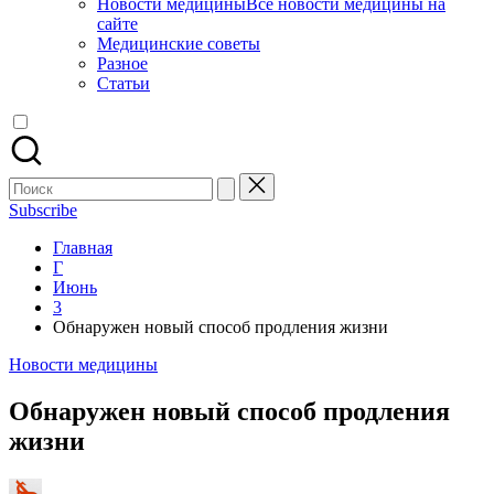
Новости медицины
Все новости медицины на
сайте
Медицинские советы
Разное
Статьи
Поиск
для:
Subscribe
Главная
Г
Июнь
3
Обнаружен новый способ продления жизни
Опубликовано
Новости медицины
в
Обнаружен новый способ продления
жизни
Запись