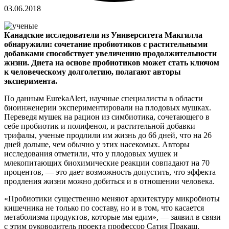
03.06.2018
Канадские исследователи из Университета Макгилла
обнаружили: сочетание пробиотиков с растительными
добавками способствует увеличению продолжительности
жизни. Диета на основе пробиотиков может стать ключом
к человеческому долголетию, полагают авторы
эксперимента.
По данным EurekaAlert, научные специалисты в области
биоинженерии экспериментировали на плодовых мушках.
Переведя мушек на рацион из симбиотика, сочетающего в
себе пробиотик и полифенол, и растительной добавки
трифалы, ученые продлили им жизнь до 66 дней, что на 26
дней дольше, чем обычно у этих насекомых. Авторы
исследования отметили, что у плодовых мушек и
млекопитающих биохимические реакции совпадают на 70
процентов, — это дает возможность допустить, что эффекта
продления жизни можно добиться и в отношении человека.
«Пробиотики существенно меняют архитектуру микробиоты
кишечника не только по составу, но и в том, что касается
метаболизма продуктов, которые мы едим», — заявил в связи
с этим руководитель проекта профессор Сатия Пракаш.