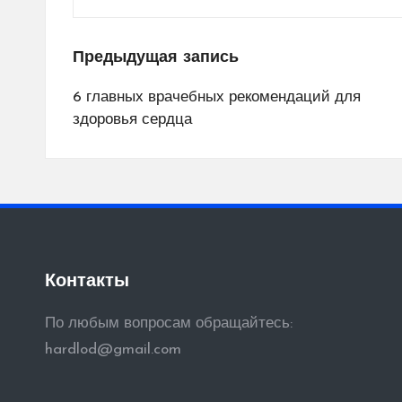
Навигация
Предыдущая запись
по
6 главных врачебных рекомендаций для
здоровья сердца
записям
Контакты
По любым вопросам обращайтесь:
hardlod@gmail.com