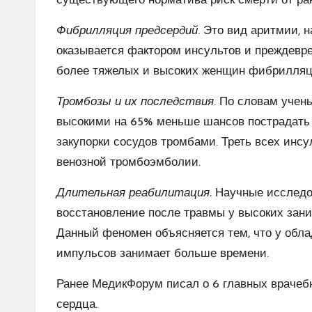
существующего норматива риск смерти от рак
Фибрилляция предсердий
. Это вид аритмии, 
оказывается фактором инсультов и преждевре
более тяжелых и высоких женщин фибрилляци
Тромбозы и их последствия
. По словам учен
высокими на 65% меньше шансов пострадать 
закупорки сосудов тромбами. Треть всех инсу
венозной тромбоэмболии.
Длительная реабилитация.
Научные исследов
восстановление после травмы у высоких зани
Данный феномен объясняется тем, что у обла
импульсов занимает больше времени.
Ранее МедикФорум писал о 6 главных враче
сердца
.