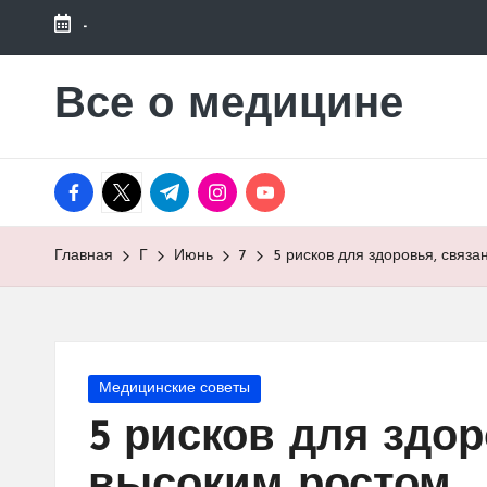
-
Перейти
к
Все о медицине
Лечитесь
содержимому
правильно
facebook.com
twitter.com
t.me
instagram.com
youtube.com
Главная
Г
Июнь
7
5 рисков для здоровья, связ
Опубликовано
Медицинские советы
в
5 рисков для здор