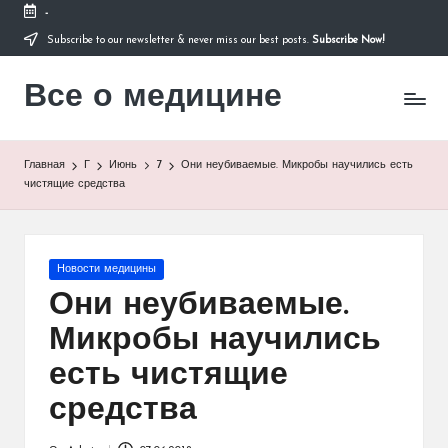
-
Subscribe to our newsletter & never miss our best posts.
Subscribe Now!
Перейти
к
Все о медицине
содержимому
Лечитесь
правильно
Главная
Г
Июнь
7
Они неубиваемые. Микробы научились есть
чистящие средства
Опубликовано
Новости медицины
в
Они неубиваемые.
Микробы научились
есть чистящие
средства