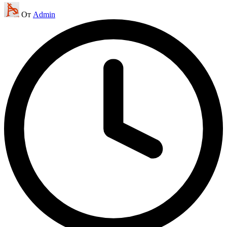
Запись
От
Admin
от