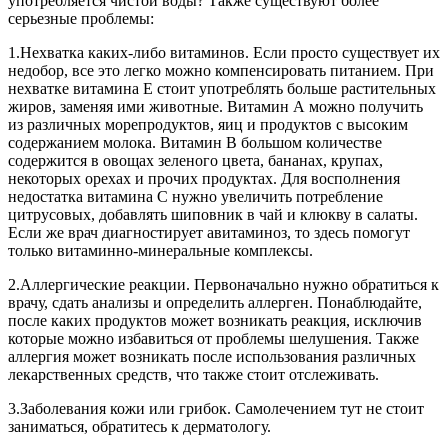
употребляется чистой воды? Также существуют более
серьезные проблемы:
1.Нехватка каких-либо витаминов. Если просто существует их
недобор, все это легко можно компенсировать питанием. При
нехватке витамина Е стоит употреблять больше растительных
жиров, заменяя ими животные. Витамин А можно получить
из различных морепродуктов, яиц и продуктов с высоким
содержанием молока. Витамин В большом количестве
содержится в овощах зеленого цвета, бананах, крупах,
некоторых орехах и прочих продуктах. Для восполнения
недостатка витамина С нужно увеличить потребление
цитрусовых, добавлять шиповник в чай и клюкву в салаты.
Если же врач диагностирует авитаминоз, то здесь помогут
только витаминно-минеральные комплексы.
2.Аллергические реакции. Первоначально нужно обратиться к
врачу, сдать анализы и определить аллерген. Понаблюдайте,
после каких продуктов может возникать реакция, исключив
которые можно избавиться от проблемы шелушения. Также
аллергия может возникать после использования различных
лекарственных средств, что также стоит отслеживать.
3.Заболевания кожи или грибок. Самолечением тут не стоит
заниматься, обратитесь к дерматологу.