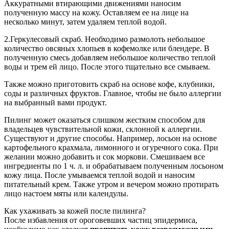
Аккуратными втирающими движениями наносим
полученную массу на кожу. Оставляем ее на лице на
несколько минут, затем удаляем теплой водой.
2.Геркулесовый скраб. Необходимо размолоть небольшое
количество овсяных хлопьев в кофемолке или блендере. В
полученную смесь добавляем небольшое количество теплой
воды и трем ей лицо. После этого тщательно все смываем.
Также можно приготовить скраб на основе кофе, клубники,
соды и различных фруктов. Главное, чтобы не было аллергии
на выбранный вами продукт.
Пилинг может оказаться слишком жестким способом для
владельцев чувствительной кожи, склонной к аллергии.
Существуют и другие способы. Например, лосьон на основе
картофельного крахмала, лимонного и огуречного сока. При
желании можно добавить и сок моркови. Смешиваем все
ингредиенты по 1 ч. л. и обрабатываем полученным лосьоном
кожу лица. После умываемся теплой водой и наносим
питательный крем. Также утром и вечером можно протирать
лицо настоем мяты или календулы.
Как ухаживать за кожей после пилинга?
После избавления от ороговевших частиц эпидермиса,