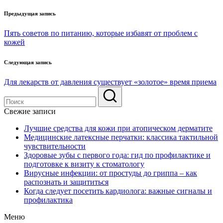
Навигация
Предыдущая запись
по
Пять советов по питанию, которые избавят от проблем с
записям
кожей
Следующая запись
Для лекарств от давления существует «золотое» время приема
Свежие записи
Лучшие средства для кожи при атопическом дерматите
Медицинские латексные перчатки: классика тактильной
чувствительности
Здоровые зубы с первого года: гид по профилактике и
подготовке к визиту к стоматологу
Вирусные инфекции: от простуды до гриппа – как
распознать и защититься
Когда следует посетить кардиолога: важные сигналы и
профилактика
Меню