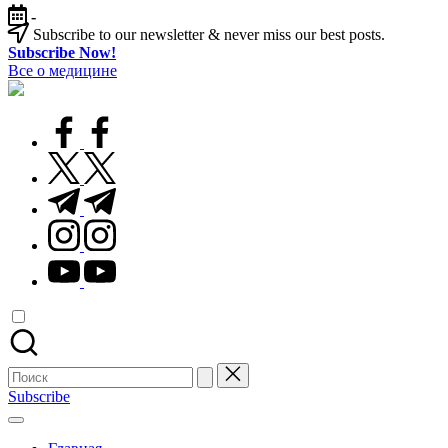
Перейти
-
к
Subscribe to our newsletter & never miss our best posts.
содержимому
Subscribe Now!
Все о медицине
Лечитесь
правильно
facebook.com
twitter.com
t.me
instagram.com
youtube.com
Поиск
для:
Subscribe