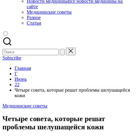
Новости медицины
Все новости медицины на
сайте
Медицинские советы
Разное
Статьи
Поиск
для:
Subscribe
Главная
Г
Июнь
22
Четыре совета, которые решат проблемы шелушащейся
кожи
Опубликовано
Медицинские советы
в
Четыре совета, которые решат
проблемы шелушащейся кожи