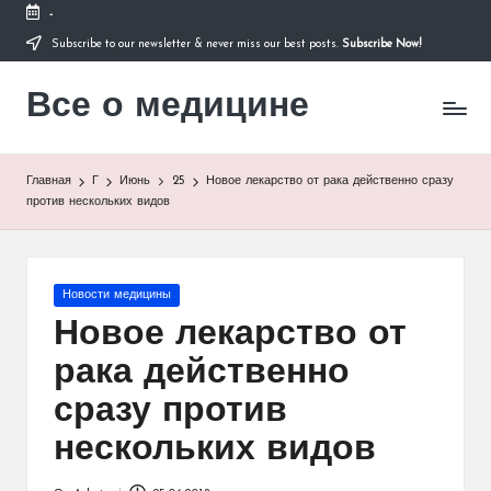
-
Subscribe to our newsletter & never miss our best posts.
Subscribe Now!
Перейти
к
Все о медицине
содержимому
Лечитесь
правильно
Главная
Г
Июнь
25
Новое лекарство от рака действенно сразу
против нескольких видов
Опубликовано
Новости медицины
в
Новое лекарство от
рака действенно
сразу против
нескольких видов