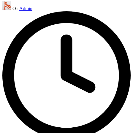
Запись
От
Admin
от