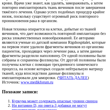
крови. Врачи уже знают, как удалять, замораживать, а затем
повторно имплантировать ткань яичников после завершения
тяжёлого лечения. Однако успех подобных процедур крайне
низок, поскольку существует огромный риск повторного
проникновения рака в организм.
Новая техника опирается на клетки, добытые из тканей
яичников, что дает возможность повторной имплантации без
риска злокачественных новообразований. Ее авторами
являются ученые из датской компании Rigshospitalet, которые
на первом этапе удалили фрагменты яичников из организма
пациенток, проходящих через лечение рака, а затем данные
фрагменты разделили наполовину. От одной половины были
собраны и сохранены фолликулы. От другой половины были
получены клетки с помощью трехдневного химического
процесса, на основе которых создали нейтральную матрицу
тканей, куда впоследствии данные фолликулы и
имплантировали для заморозки. (
ЧИТАТЬ ДАЛЕЕ
)
Источник:
www.medikforum.ru
Похожие записи:
Куркума может содержать опасные уровни свинца
Ни витамин D, ни омега-3 добавки не могут
предотвратить воспаление