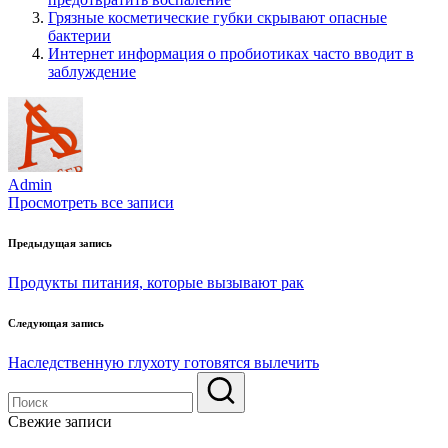
Грязные косметические губки скрывают опасные
бактерии
Интернет информация о пробиотиках часто вводит в
заблуждение
Admin
Просмотреть все записи
Навигация
Предыдущая запись
по
Продукты питания, которые вызывают рак
записям
Следующая запись
Наследственную глухоту готовятся вылечить
Свежие записи