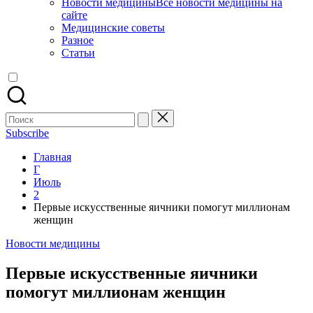
Новости медицины
Все новости медицины на
сайте
Медицинские советы
Разное
Статьи
Поиск
для:
Subscribe
Главная
Г
Июль
2
Первые искусственные яичники помогут миллионам
женщин
Опубликовано
Новости медицины
в
Первые искусственные яичники
помогут миллионам женщин