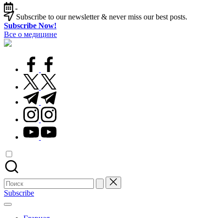
Перейти
-
к
Subscribe to our newsletter & never miss our best posts.
содержимому
Subscribe Now!
Все о медицине
Лечитесь
правильно
facebook.com
twitter.com
t.me
instagram.com
youtube.com
Поиск
для:
Subscribe