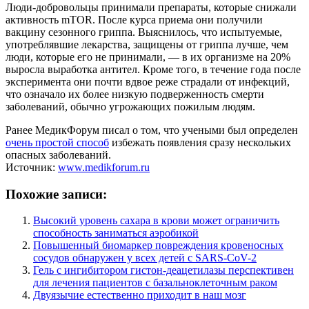
Люди-добровольцы принимали препараты, которые снижали
активность mTOR. После курса приема они получили
вакцину сезонного гриппа. Выяснилось, что испытуемые,
употреблявшие лекарства, защищены от гриппа лучше, чем
люди, которые его не принимали, — в их организме на 20%
выросла выработка антител. Кроме того, в течение года после
эксперимента они почти вдвое реже страдали от инфекций,
что означало их более низкую подверженность смерти
заболеваний, обычно угрожающих пожилым людям.
Ранее МедикФорум писал о том, что учеными был определен
очень простой способ
избежать появления сразу нескольких
опасных заболеваний.
Источник:
www.medikforum.ru
Похожие записи:
Высокий уровень сахара в крови может ограничить
способность заниматься аэробикой
Повышенный биомаркер повреждения кровеносных
сосудов обнаружен у всех детей с SARS-CoV-2
Гель с ингибитором гистон-деацетилазы перспективен
для лечения пациентов с базальноклеточным раком
Двуязычие естественно приходит в наш мозг