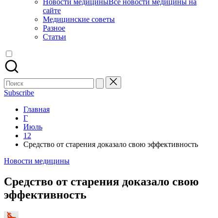
Новости медицины
Все новости медицины на
сайте
Медицинские советы
Разное
Статьи
Поиск
для:
Subscribe
Главная
Г
Июль
12
Средство от старения доказало свою эффективность
Опубликовано
Новости медицины
в
Средство от старения доказало свою
эффективность
Запись