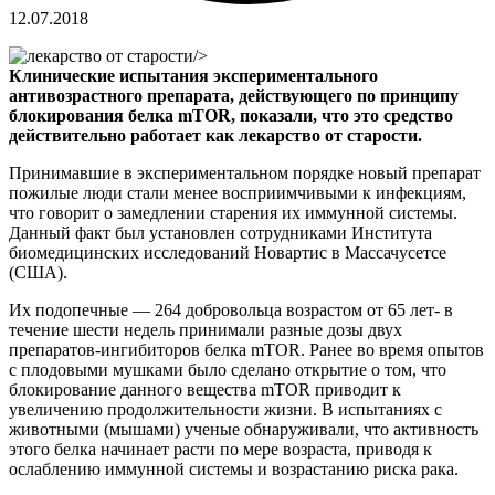
12.07.2018
/>
Клинические испытания экспериментального
антивозрастного препарата, действующего по принципу
блокирования белка mTOR, показали, что это средство
действительно работает как лекарство от старости.
Принимавшие в экспериментальном порядке новый препарат
пожилые люди стали менее восприимчивыми к инфекциям,
что говорит о замедлении старения их иммунной системы.
Данный факт был установлен сотрудниками Института
биомедицинских исследований Новартис в Массачусетсе
(США).
Их подопечные — 264 добровольца возрастом от 65 лет- в
течение шести недель принимали разные дозы двух
препаратов-ингибиторов белка mTOR. Ранее во время опытов
с плодовыми мушками было сделано открытие о том, что
блокирование данного вещества mTOR приводит к
увеличению продолжительности жизни. В испытаниях с
животными (мышами) ученые обнаруживали, что активность
этого белка начинает расти по мере возраста, приводя к
ослаблению иммунной системы и возрастанию риска рака.