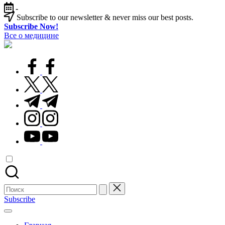
Перейти
-
к
Subscribe to our newsletter & never miss our best posts.
содержимому
Subscribe Now!
Все о медицине
Лечитесь
правильно
facebook.com
twitter.com
t.me
instagram.com
youtube.com
Поиск
для:
Subscribe