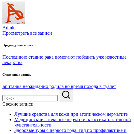
Admin
Просмотреть все записи
Навигация
Предыдущая запись
по
Последнюю стадию рака помогают победить уже известные
записям
лекарства
Следующая запись
Британка неожиданно родила во время похода в туалет
Свежие записи
Лучшие средства для кожи при атопическом дерматите
Медицинские латексные перчатки: классика тактильной
чувствительности
Здоровые зубы с первого года: гид по профилактике и