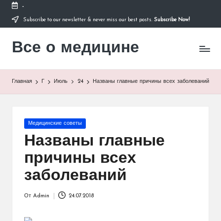
-
Subscribe to our newsletter & never miss our best posts.
Subscribe Now!
Перейти
к
Все о медицине
содержимому
Лечитесь
правильно
Главная
Г
Июль
24
Названы главные причины всех заболеваний
Опубликовано
Медицинские советы
в
Названы главные
причины всех
заболеваний
От
Admin
24.07.2018
Запись
от