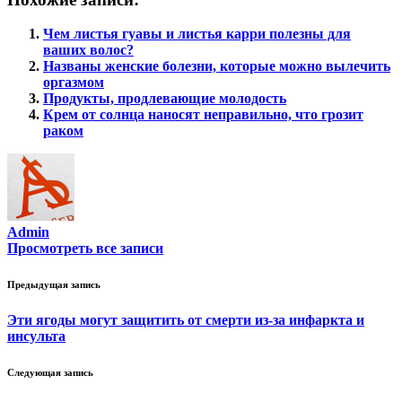
Чем листья гуавы и листья карри полезны для
ваших волос?
Названы женские болезни, которые можно вылечить
оргазмом
Продукты, продлевающие молодость
Крем от солнца наносят неправильно, что грозит
раком
Admin
Просмотреть все записи
Навигация
Предыдущая запись
по
Эти ягоды могут защитить от смерти из-за инфаркта и
записям
инсульта
Следующая запись