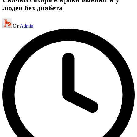
людей без диабета
Запись
От
Admin
от