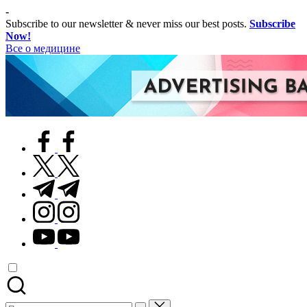
Перейти
-
к
Subscribe to our newsletter & never miss our best posts.
Subscribe
содержимому
Now!
Все о медицине
Лечитесь
правильно
facebook.com
twitter.com
t.me
instagram.com
youtube.com
Поиск