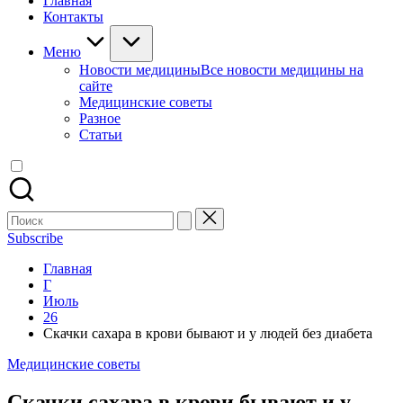
Главная
Контакты
Меню
Новости медицины
Все новости медицины на
сайте
Медицинские советы
Разное
Статьи
Поиск
для:
Subscribe
Главная
Г
Июль
26
Скачки сахара в крови бывают и у людей без диабета
Опубликовано
Медицинские советы
в
Скачки сахара в крови бывают и у