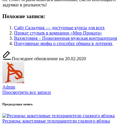
задумки в реальность!
Похожие записи:
Сайт Складчик — доступные курсы для всех
Прокат стульев в компании «Мир Проката»
Вазэктомия – Пожизненная мужская контрацепция
Популярные мифы о способах обмана в лотереях
Последнее обновление на 20.02.2020
Admin
Просмотреть все записи
Навигация
Предыдущая запись
по
записям
Ресницы: кокетливые телохранители глазного яблока