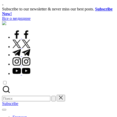
Перейти
-
к
Subscribe to our newsletter & never miss our best posts.
Subscribe
содержимому
Now!
Все о медицине
Лечитесь
правильно
facebook.com
twitter.com
t.me
instagram.com
youtube.com
Поиск
для:
Subscribe