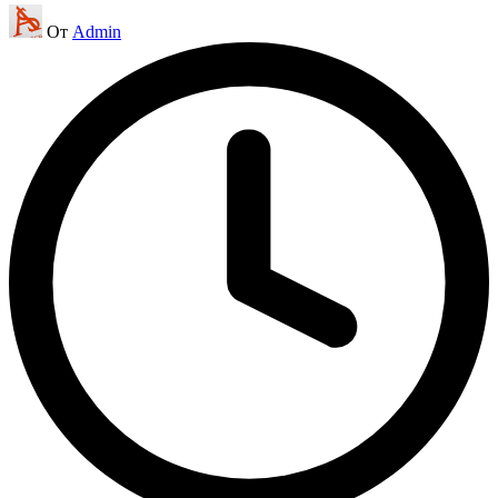
Запись
От
Admin
от