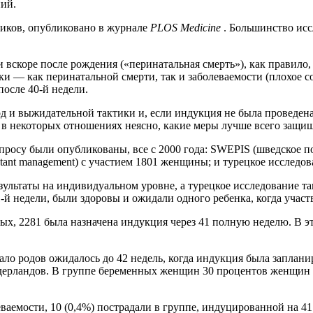
ий.
ников, опубликовано в журнале
PLOS Medicine
. Большинство исс
 вскоре после рождения («перинатальная смерть»), как правило,
ски — как перинатальной смерти, так и заболеваемости (плохое 
после 40-й недели.
д и выжидательной тактики и, если индукция не была проведена
 в некоторых отношениях неясно, какие меры лучше всего защи
росу были опубликованы, все с 2000 года: SWEPIS (шведское п
tant management) с участием 1801 женщины; и турецкое исследо
зультаты на индивидуальном уровне, а турецкое исследование 
-й недели, были здоровы и ожидали одного ребенка, когда учас
х, 2281 была назначена индукция через 41 полную неделю. В 
ло родов ожидалось до 42 недель, когда индукция была заплан
рландов. В группе беременных женщин 30 процентов женщин ну
ваемости, 10 (0,4%) пострадали в группе, индуцированной на 41 