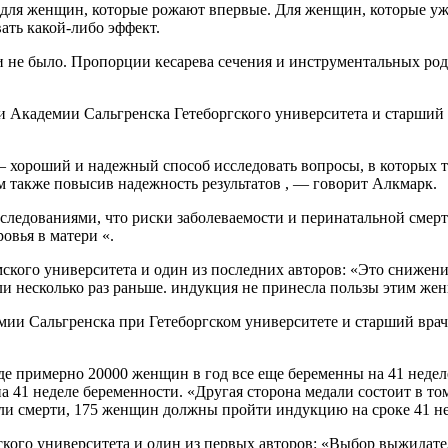
 для женщин, которые рожают впервые. Для женщин, которые уж
ать какой-либо эффект.
 не было. Пропорции кесарева сечения и инструментальных ро
 Академии Сальгренска Гетеборгского университета и старший 
хороший и надежный способ исследовать вопросы, в которых то,
 также повысив надежность результатов , — говорит Алкмарк.
ледованиями, что риски заболеваемости и перинатальной смерти
овья в матери «.
кого университета и один из последних авторов: «Это снижен
ли несколько раз раньше. индукция не принесла пользы этим жен
мии Сальгренска при Гетеборгском университете и старший врач
где примерно 20000 женщин в год все еще беременны на 41 недел
на 41 неделе беременности. «Другая сторона медали состоит в т
 или смерти, 175 женщин должны пройти индукцию на сроке 41 н
ого университета и один из первых авторов: «Выбор выжидател