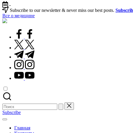
Перейти
-
к
Subscribe to our newsletter & never miss our best posts.
Subscri
содержимому
Все о медицине
Лечитесь
правильно
facebook.com
twitter.com
t.me
instagram.com
youtube.com
Поиск
для:
Subscribe
Главная