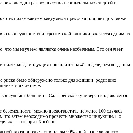
е рожали один раз, количество перинатальных смертей и
дов с использованием вакуумной присоски или щипцов также
врач-консультант Университетской клиники, является одним из
 что мы изучаем, является очень необычным. Это означает,
 ниже, когда индукция проводится на 41 неделе, чем когда она
ие риска было обнаружено только для женщин, родивших
щинам и их детям ».
-консультант больницы Сальгренского университета, является
е беременности, можно предотвратить не менее 100 случаев
ом, что затем необходимо провести множество индукций. По
едели», — говорит Хагберг.
ьной тактики означает в целом 99% -ный шанс хорошего