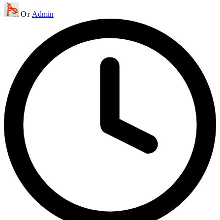
Запись
От
Admin
от