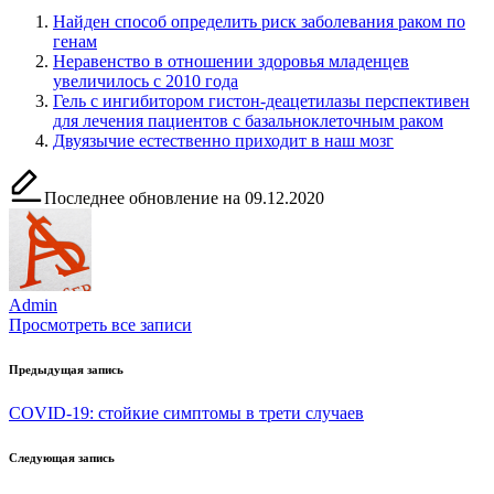
Найден способ определить риск заболевания раком по
генам
Неравенство в отношении здоровья младенцев
увеличилось с 2010 года
Гель с ингибитором гистон-деацетилазы перспективен
для лечения пациентов с базальноклеточным раком
Двуязычие естественно приходит в наш мозг
Последнее обновление на 09.12.2020
Admin
Просмотреть все записи
Навигация
Предыдущая запись
по
COVID-19: стойкие симптомы в трети случаев
записям
Следующая запись