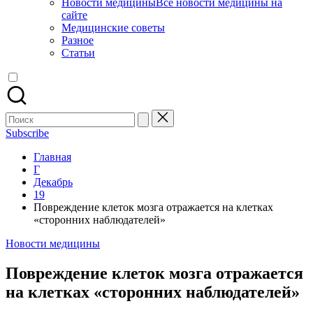
Новости медицины
Все новости медицины на
сайте
Медицинские советы
Разное
Статьи
Поиск
для:
Subscribe
Главная
Г
Декабрь
19
Повреждение клеток мозга отражается на клетках
«сторонних наблюдателей»
Опубликовано
Новости медицины
в
Повреждение клеток мозга отражается
на клетках «сторонних наблюдателей»