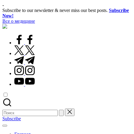
Перейти
-
к
Subscribe to our newsletter & never miss our best posts.
Subscribe
содержимому
Now!
Все о медицине
Лечитесь
правильно
facebook.com
twitter.com
t.me
instagram.com
youtube.com
Поиск
для:
Subscribe