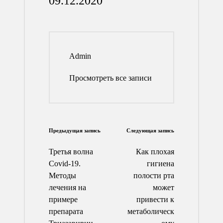
09.12.2020
Admin
Просмотреть все записи
Навигация
Предыдущая запись
Следующая запись
по
Третья волна
Как плохая
записям
Сovid-19.
гигиена
Методы
полости рта
лечения на
может
примере
привести к
препарата
метаболическ