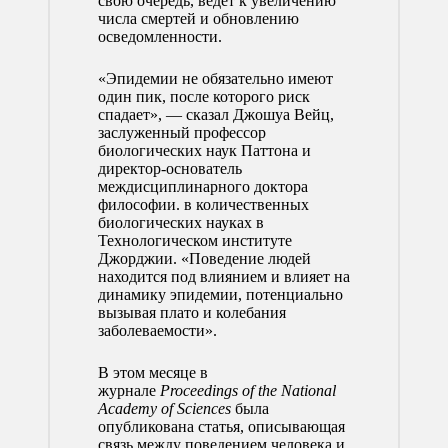
свою очередь, ведет к увеличению
числа смертей и обновлению
осведомленности.
«Эпидемии не обязательно имеют
один пик, после которого риск
спадает», — сказал Джошуа Вейц,
заслуженный профессор
биологических наук Паттона и
директор-основатель
междисциплинарного доктора
философии. в количественных
биологических науках в
Технологическом институте
Джорджии. «Поведение людей
находится под влиянием и влияет на
динамику эпидемии, потенциально
вызывая плато и колебания
заболеваемости».
В этом месяце в
журнале
Proceedings of the National
Academy of Sciences
была
опубликована статья, описывающая
связь между поведением человека и