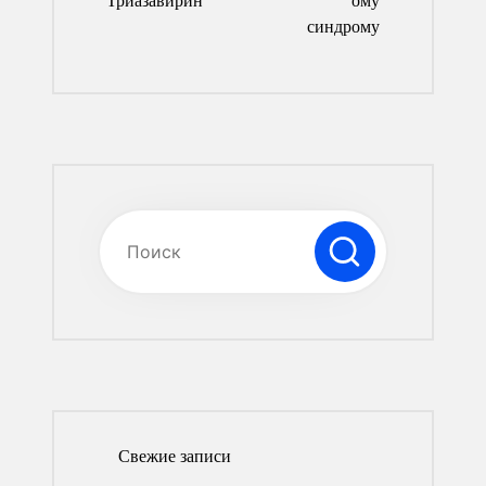
Триазавирин
ому
синдрому
Свежие записи