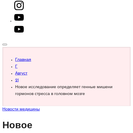
youtube.com
Главная
Г
Август
21
Новое исследование определяет генные мишени
гормонов стресса в головном мозге
Опубликовано
Новости медицины
в
Новое