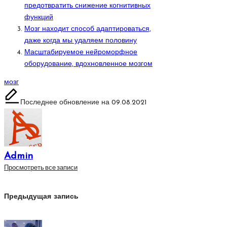
предотвратить снижение когнитивных
функций
Мозг находит способ адаптироваться,
даже когда мы удаляем половину
Масштабируемое нейроморфное
оборудование, вдохновленное мозгом
Метки:
мозг
Последнее обновление на 09.08.2021
Admin
Просмотреть все записи
Навигация
Предыдущая запись
по