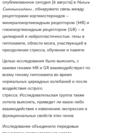
опубликованное сегодня [6 августа] в
Nature
Communications
,
обнаружило связь между
рецепторами кортикостероидов —
минералокортикоидным рецептором (MR) и
глюкокортикоидным рецептором (GR) — и
цилиарной и нейропластичностью. гены в
гиппокампе, области мозга, участвующей в
преодолении стресса, обучении и памяти.
Целью исследования было выяснить, с
какими генами MR и GR взаимодействуют по
всему геному гиппокампа во время
нормальных циркадных колебаний и после
воздействия острого
стресса. Исследовательская группа также
хотела выяснить, приведет ли какое-либо
взаимодействие к изменению экспрессии и
функциональных свойств этих генов.
Исследование объединило передовые