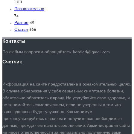
1 011
Познавательно
74
Разное
42
Статьи
466
Контакты
По любым вопросам обращайтесь: hardlod@gmail.com
Счетчик
Информация на сайте предоставлена в ознакомительных целях.
В случае обнаружения у себя серьезных симптомов болезни,
обаятельно обратитесь к врачу. Не усугубляйте свое здоровье, и
не занимайтесь самолечением, если не уверенны в том что
ваше здоровье будет улучшено. Как минимум
проконсультируйтесь с врачом и получите все необходимые
данные, прежде чем начать свое лечение. Администрация сайта
не несет ответственности за неправильно полученную вами