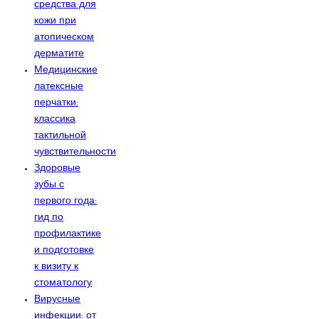
средства для
кожи при
атопическом
дерматите
Медицинские
латексные
перчатки:
классика
тактильной
чувствительности
Здоровые
зубы с
первого года:
гид по
профилактике
и подготовке
к визиту к
стоматологу
Вирусные
инфекции: от