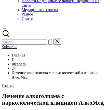
Новости медицины
Все новости медицины на
сайте
Медицинские советы
Разное
Статьи
Поиск
для:
Subscribe
Главная
Г
Февраль
24
Лечение алкоголизма с наркологической клиникой
АлкоМед
Опубликовано
Статьи
в
Лечение алкоголизма с
наркологической клиникой АлкоМед