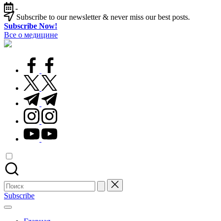
Перейти
-
к
Subscribe to our newsletter & never miss our best posts.
содержимому
Subscribe Now!
Все о медицине
Лечитесь
правильно
facebook.com
twitter.com
t.me
instagram.com
youtube.com
Поиск
для:
Subscribe