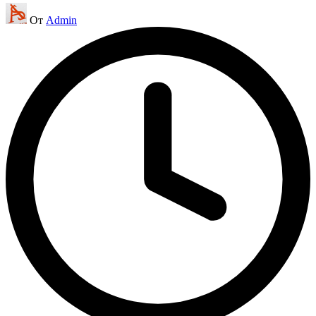
Запись
От
Admin
от