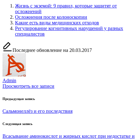
Жизнь с экземой: 9 правил, которые защитят от
осложнений
Осложнения после колоноскопии
Какие есть виды медицинских отходов
Регулирование когнитивных нарушений у разных
специалистов
Последнее обновление на 20.03.2017
Admin
Просмотреть все записи
Навигация
Предыдущая запись
по
Сальмонеллёз и его последствия
записям
Следующая запись
Всасывание аминокислот и жирных кислот при недостатке и