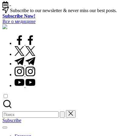
Перейти
-
к
Subscribe to our newsletter & never miss our best posts.
содержимому
Subscribe Now!
Все о медицине
Лечитесь
правильно
facebook.com
twitter.com
t.me
instagram.com
youtube.com
Поиск
для:
Subscribe