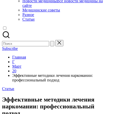
Новости медицины
Все новости медицины на
сайте
Медицинские советы
Разное
Статьи
Поиск
для:
Subscribe
Главная
Г
Март
20
Эффективные методики лечения наркомании:
профессиональный подход
Опубликовано
Статьи
в
Эффективные методики лечения
наркомании: профессиональный
подход