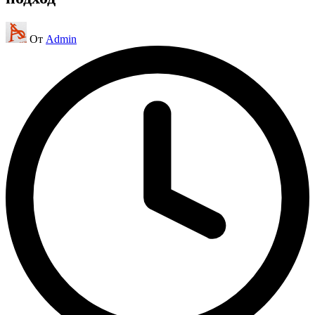
Запись
От
Admin
от