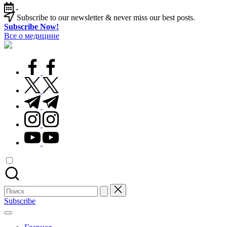
Перейти
-
к
Subscribe to our newsletter & never miss our best posts.
содержимому
Subscribe Now!
Все о медицине
Лечитесь
правильно
facebook.com
twitter.com
t.me
instagram.com
youtube.com
Поиск
для:
Subscribe