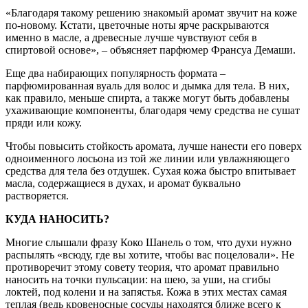
«Благодаря такому решению знакомый аромат звучит на коже
по-новому. Кстати, цветочные ноты ярче раскрываются
именно в масле, а древесные лучше чувствуют себя в
спиртовой основе», – объясняет парфюмер Франсуа Демаши.
Еще два набирающих популярность формата –
парфюмированная вуаль для волос и дымка для тела. В них,
как правило, меньше спирта, а также могут быть добавлены
ухаживающие компоненты, благодаря чему средства не сушат
пряди или кожу.
Чтобы повысить стойкость аромата, лучше нанести его поверх
одноименного лосьона из той же линии или увлажняющего
средства для тела без отдушек. Сухая кожа быстро впитывает
масла, содержащиеся в духах, и аромат буквально
растворяется.
КУДА НАНОСИТЬ?
Многие слышали фразу Коко Шанель о том, что духи нужно
распылять «всюду, где вы хотите, чтобы вас поцеловали». Не
противоречит этому совету теория, что аромат правильно
наносить на точки пульсации: на шею, за уши, на сгибы
локтей, под колени и на запястья. Кожа в этих местах самая
теплая (ведь кровеносные сосуды находятся ближе всего к