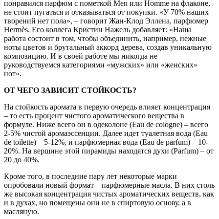
понравился парфюм с пометкой Men или Homme на флаконе,
не стоит пугаться и отказываться от покупки. «У 70% наших
творений нет пола», – говорит Жан-Клод Эллена, парфюмер
Hermès. Его коллега Кристин Нажель добавляет: «Наша
работа состоит в том, чтобы объединить, например, нежные
ноты цветов и брутальный аккорд дерева, создав уникальную
композицию. И в своей работе мы никогда не
руководствуемся категориями «мужских» или «женских»
нот».
ОТ ЧЕГО ЗАВИСИТ СТОЙКОСТЬ?
На стойкость аромата в первую очередь влияет концентрация
– то есть процент чистого ароматического вещества в
формуле. Ниже всего он в одеколоне (Eau de cologne) – всего
2-5% чистой аромаэссенции. Далее идет туалетная вода (Eau
de toilette) – 5-12%, и парфюмерная вода (Eau de parfum) – 10-
20%. На вершине этой пирамиды находятся духи (Parfum) – от
20 до 40%.
Кроме того, в последние пару лет некоторые марки
опробовали новый формат – парфюмерные масла. В них столь
же высокая концентрация чистых ароматических веществ, как
и в духах, но помещены они не в спиртовую основу, а в
масляную.