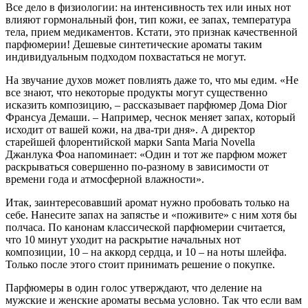
Все дело в физиологии: на интенсивность тех или иных нот
влияют гормональный фон, тип кожи, ее запах, температура
тела, прием медикаментов. Кстати, это признак качественной
парфюмерии! Дешевые синтетические ароматы таким
индивидуальным подходом похвастаться не могут.
На звучание духов может повлиять даже то, что мы едим. «Не
все знают, что некоторые продукты могут ­существенно
исказить композицию, – рассказывает парфюмер Дома Dior
Франсуа Демаши. – Например, чеснок меняет запах, который
исходит от вашей кожи, на два-три дня». А директор
старейшей флорентийской марки Santa Maria Novella
Джанлука Фоа напоминает: «Один и тот же парфюм может
раскрываться совершенно по-разному в зависимости от
времени года и атмосферной влажности».
Итак, заинтересовавший аромат нужно пробовать только на
себе. Нанесите запах на запястье и «поживите» с ним хотя бы
полчаса. По канонам классической парфюмерии считается,
что 10 минут уходит на раскрытие начальных нот
композиции, 10 – на аккорд сердца, и 10 – на ноты шлейфа.
Только после этого стоит принимать решение о покупке.
Парфюмеры в один голос утверждают, что деление на
мужские и женские ароматы весьма условно. Так что если вам