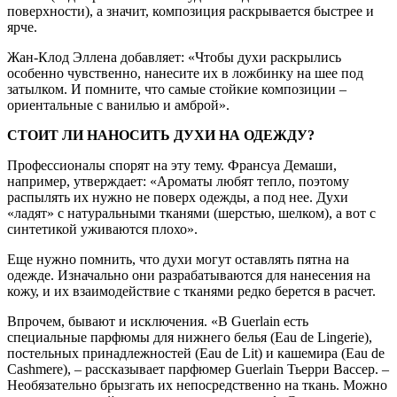
поверхности), а значит, композиция раскрывается быстрее и
ярче.
Жан-Клод Эллена добавляет: «Чтобы духи раскрылись
особенно чувственно, нанесите их в ложбинку на шее под
затылком. И помните, что самые стойкие композиции –
ориентальные с ванилью и амброй».
СТОИТ ЛИ НАНОСИТЬ ДУХИ НА ОДЕЖДУ?
Профессионалы спорят на эту тему. Франсуа Демаши,
например, утверждает: «Ароматы любят ­тепло, поэтому
распылять их нужно не поверх одежды, а под нее. Духи
«ладят» с натуральными тканями (шерстью, шелком), а вот с
синтетикой уживаются плохо».
Еще нужно помнить, что духи могут оставлять пятна на
одежде. Изначально они разрабатываются для нанесения на
кожу, и их взаимодействие с тканями редко берется в расчет.
Впрочем, бывают и исключения. «В Guerlain есть
специальные парфюмы для нижнего белья (Eau de Lingerie),
постельных принадлежностей (Eau de Lit) и кашемира (Eau de
Cashmere), – рассказывает парфюмер Guerlain Тьерри Вассер. –
Необязательно брызгать их непосредственно на ткань. Можно