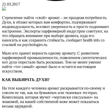
21.03.2017
Стремление найти «свой» аромат – не праздная потребность.
Духи, в облаке которых вам комфортно, подчеркивают
индивидуальность, вселяют уверенность и просто поднимают
настроение. Эксперты парфюмерной индустрии советуют, на
что обращать внимание при выборе аромата, куда его
наносить и как сохранить стойкость, сообщает health info со
ссылкой на psychologies.ru.
Мало кто хранит верность одному аромату. С развитием
парфюмерной промышленности, появлением синтетических
нот духи перестали быть роскошью. Тем не менее умение
найти «тот самый» аромат было и остается настоящим
искусством.
КАК ВЫБИРАТЬ ДУХИ?
На теле каждого человека аромат раскрывается по-своему и
совсем не так, как на бумажных или тканевых тестерах.
Композиция, которая звучит «чертовски сексуально» на
знакомой, на вашей собственной коже может показаться
весьма заурядной.