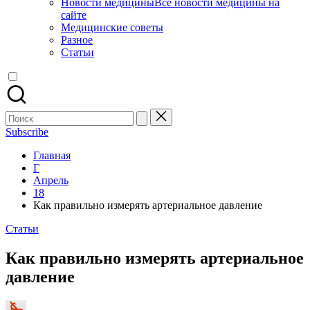
Новости медицины
Все новости медицины на
сайте
Медицинские советы
Разное
Статьи
Поиск
для:
Subscribe
Главная
Г
Апрель
18
Как правильно измерять артериальное давление
Опубликовано
Статьи
в
Как правильно измерять артериальное
давление
Запись