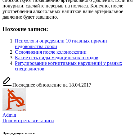
способствуют повышению артериального давления. Если вы
покурили, сделайте перерыв на полчаса. Конечно, после
употребления алкогольных напитков ваше артериальное
давление будет завышено.
Похожие записи:
Психологи определили 10 главных причин
недовольства собой
Осложнения после колоноскопии
Какие есть виды медицинских отходов
Регулирование когнитивных нарушений у разных
специалистов
Последнее обновление на 18.04.2017
Admin
Просмотреть все записи
Навигация
Предыдущая запись