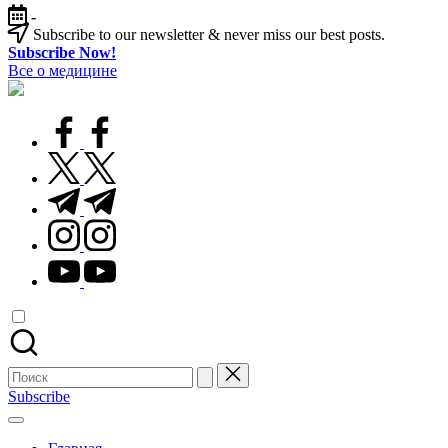
Перейти
-
к
Subscribe to our newsletter & never miss our best posts.
содержимому
Subscribe Now!
Все о медицине
Лечитесь
правильно
facebook.com
twitter.com
t.me
instagram.com
youtube.com
Поиск
для:
Subscribe