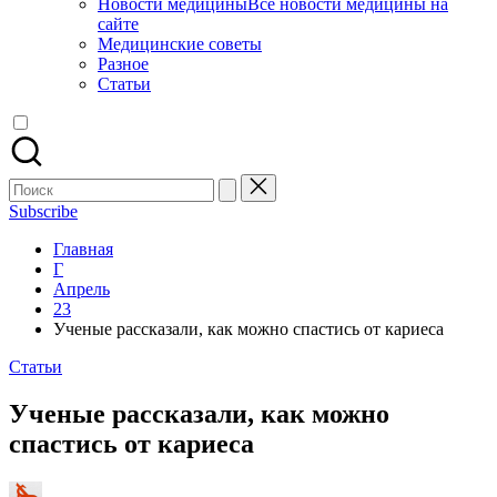
Новости медицины
Все новости медицины на
сайте
Медицинские советы
Разное
Статьи
Поиск
для:
Subscribe
Главная
Г
Апрель
23
Ученые рассказали, как можно спастись от кариеса
Опубликовано
Статьи
в
Ученые рассказали, как можно
спастись от кариеса
Запись