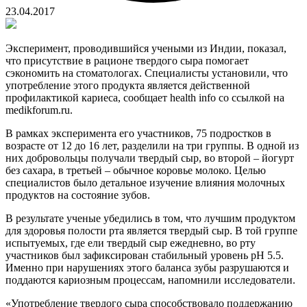
23.04.2017
Эксперимент, проводившийся учеными из Индии, показал,
что присутствие в рационе твердого сыра помогает
сэкономить на стоматологах. Специалисты установили, что
употребление этого продукта является действенной
профилактикой кариеса, сообщает health info со ссылкой на
medikforum.ru.
В рамках эксперимента его участников, 75 подростков в
возрасте от 12 до 16 лет, разделили на три группы. В одной из
них добровольцы получали твердый сыр, во второй – йогурт
без сахара, в третьей – обычное коровье молоко. Целью
специалистов было детальное изучение влияния молочных
продуктов на состояние зубов.
В результате ученые убедились в том, что лучшим продуктом
для здоровья полости рта является твердый сыр. В той группе
испытуемых, где ели твердый сыр ежедневно, во рту
участников был зафиксирован стабильный уровень рН 5.5.
Именно при нарушениях этого баланса зубы разрушаются и
поддаются кариозным процессам, напомнили исследователи.
«Употребление твердого сыра способствовало поддержанию