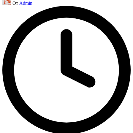
От
Admin
от