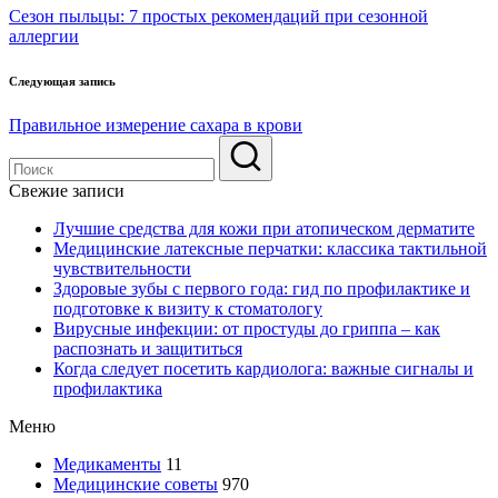
по
Сезон пыльцы: 7 простых рекомендаций при сезонной
записям
аллергии
Следующая запись
Правильное измерение сахара в крови
Свежие записи
Лучшие средства для кожи при атопическом дерматите
Медицинские латексные перчатки: классика тактильной
чувствительности
Здоровые зубы с первого года: гид по профилактике и
подготовке к визиту к стоматологу
Вирусные инфекции: от простуды до гриппа – как
распознать и защититься
Когда следует посетить кардиолога: важные сигналы и
профилактика
Меню
Медикаменты
11
Медицинские советы
970