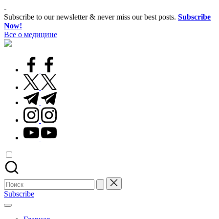
Перейти
-
к
Subscribe to our newsletter & never miss our best posts.
Subscribe
содержимому
Now!
Все о медицине
Лечитесь
правильно
facebook.com
twitter.com
t.me
instagram.com
youtube.com
Поиск
для:
Subscribe