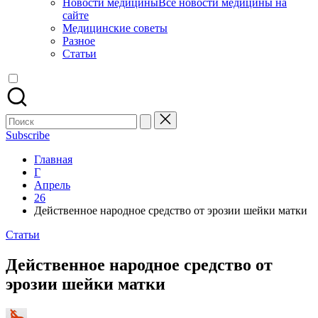
Новости медицины
Все новости медицины на
сайте
Медицинские советы
Разное
Статьи
Поиск
для:
Subscribe
Главная
Г
Апрель
26
Действенное народное средство от эрозии шейки матки
Опубликовано
Статьи
в
Действенное народное средство от
эрозии шейки матки
Запись