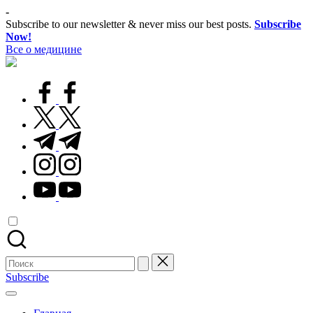
Перейти
-
к
Subscribe to our newsletter & never miss our best posts.
Subscribe
содержимому
Now!
Все о медицине
Лечитесь
правильно
facebook.com
twitter.com
t.me
instagram.com
youtube.com
Поиск
для:
Subscribe