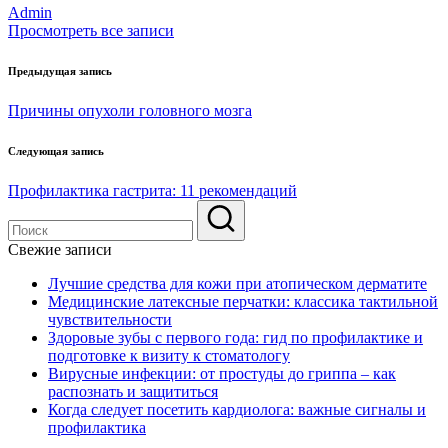
Admin
Просмотреть все записи
Навигация
Предыдущая запись
по
Причины опухоли головного мозга
записям
Следующая запись
Профилактика гастрита: 11 рекомендаций
Свежие записи
Лучшие средства для кожи при атопическом дерматите
Медицинские латексные перчатки: классика тактильной
чувствительности
Здоровые зубы с первого года: гид по профилактике и
подготовке к визиту к стоматологу
Вирусные инфекции: от простуды до гриппа – как
распознать и защититься
Когда следует посетить кардиолога: важные сигналы и
профилактика