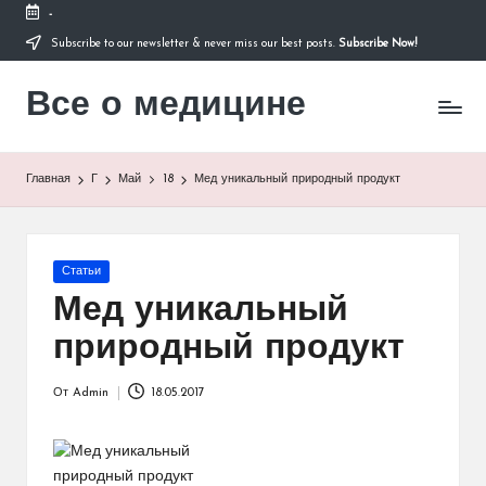
-
Subscribe to our newsletter & never miss our best posts.
Subscribe Now!
Перейти
к
Все о медицине
содержимому
Лечитесь
правильно
Главная
Г
Май
18
Мед уникальный природный продукт
Опубликовано
Статьи
в
Мед уникальный
природный продукт
От
Admin
18.05.2017
Запись
от