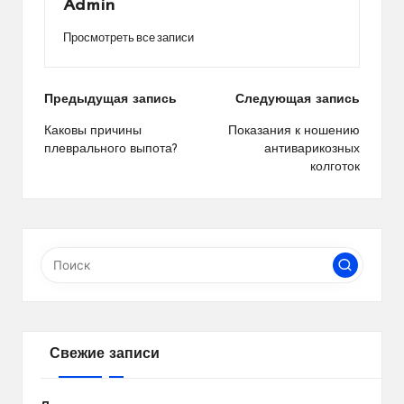
Admin
Просмотреть все записи
Навигация
Предыдущая запись
Следующая запись
по
Каковы причины
Показания к ношению
плеврального выпота?
антиварикозных
записям
колготок
Свежие записи