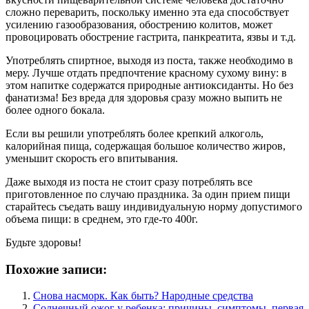
сложно переварить, поскольку именно эта еда способствует
усилению газообразования, обострению колитов, может
провоцировать обострение гастрита, панкреатита, язвы и т.д.
Употреблять спиртное, выходя из поста, также необходимо в
меру. Лучше отдать предпочтение красному сухому вину: в
этом напитке содержатся природные антиоксиданты. Но без
фанатизма! Без вреда для здоровья сразу можно выпить не
более одного бокала.
Если вы решили употреблять более крепкий алкоголь,
калорийная пища, содержащая большое количество жиров,
уменьшит скорость его впитывания.
Даже выходя из поста не стоит сразу потреблять все
приготовленное по случаю праздника. За один прием пищи
старайтесь съедать вашу индивидуальную норму допустимого
объема пищи: в среднем, это где-то 400г.
Будьте здоровы!
Похожие записи:
Снова насморк. Как быть? Народные средства
Солнечный ожог у ребенка: причины, симптомы, первая