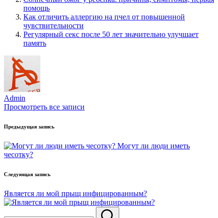
помощь
Как отличить аллергию на пчел от повышенной
чувствительности
Регулярный секс после 50 лет значительно улучшает
память
Admin
Просмотреть все записи
Навигация
Предыдущая запись
по
Могут ли люди иметь
записям
чесотку?
Следующая запись
Является ли мой прыщ инфицированным?