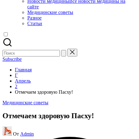
Новости медицины
Все новости медицины на
сайте
Медицинские советы
Разное
Статьи
Поиск
для:
Subscribe
Главная
Г
Апрель
2
Отмечаем здоровую Пасху!
Опубликовано
Медицинские советы
в
Отмечаем здоровую Пасху!
Запись
От
Admin
от