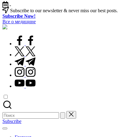
Перейти
-
к
Subscribe to our newsletter & never miss our best posts.
содержимому
Subscribe Now!
Все о медицине
Лечитесь
правильно
facebook.com
twitter.com
t.me
instagram.com
youtube.com
Поиск
для:
Subscribe