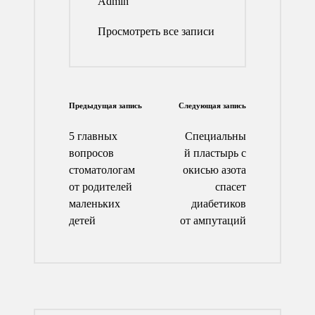
Admin
Просмотреть все записи
Навигация
Предыдущая запись
Следующая запись
по
5 главных
Специальны
записям
вопросов
й пластырь с
стоматологам
окисью азота
от родителей
спасет
маленьких
диабетиков
детей
от ампутаций