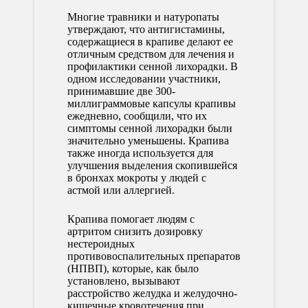
Многие травники и натуропаты
утверждают, что антигистамины,
содержащиеся в крапиве делают ее
отличным средством для лечения и
профилактики сенной лихорадки. В
одном исследовании участники,
принимавшие две 300-
миллиграммовые капсулы крапивы
ежедневно, сообщили, что их
симптомы сенной лихорадки были
значительно уменьшены. Крапива
также иногда используется для
улучшения выделения скопившейся
в бронхах мокроты у людей с
астмой или аллергией.
Крапива помогает людям с
артритом снизить дозировку
нестероидных
противовоспалительных препаратов
(НПВП), которые, как было
установлено, вызывают
расстройство желудка и желудочно-
кишечные кровотечения при