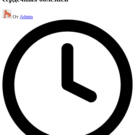
Запись
От
Admin
от