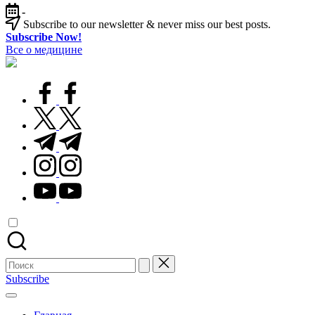
Перейти
-
к
Subscribe to our newsletter & never miss our best posts.
содержимому
Subscribe Now!
Все о медицине
Лечитесь
правильно
facebook.com
twitter.com
t.me
instagram.com
youtube.com
Поиск
для:
Subscribe