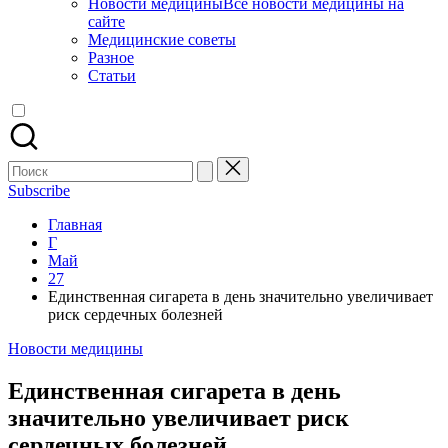
Новости медицины
Все новости медицины на
сайте
Медицинские советы
Разное
Статьи
Поиск
для:
Subscribe
Главная
Г
Май
27
Единственная сигарета в день значительно увеличивает
риск сердечных болезней
Опубликовано
Новости медицины
в
Единственная сигарета в день
значительно увеличивает риск
сердечных болезней