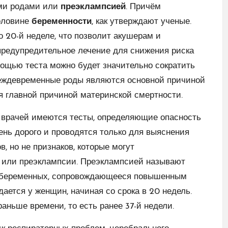
ми родами или
преэклампсией
. Причём
половине
беременности
, как утверждают ученые.
о 20-й неделе, что позволит акушерам и
предупредительное лечение для снижения риска
мощью теста можно будет значительно сократить
преждевременные роды являются основной причиной
я главной причиной материнской смертности.
 врачей имеются тесты, определяющие опасность
ень дорого и проводятся только для выяснения
 но не признаков, которые могут
 или преэклампсии. Преэклампсией называют
е беременных, сопровождающееся повышенным
ется у женщин, начиная со срока в 20 недель.
аньше времени, то есть ранее 37-й недели.