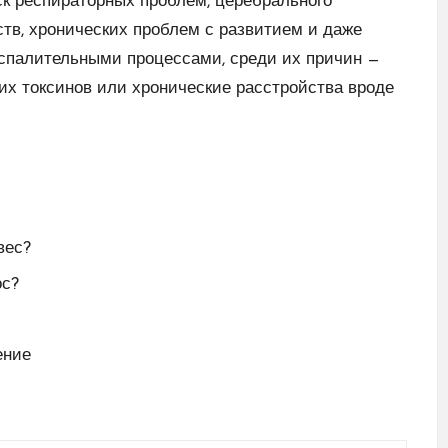
к респираторных проблем, церебрального
ств, хронических проблем с развитием и даже
спалительными процессами, среди их причин —
их токсинов или хронические расстройства вроде
вес?
ос?
ение