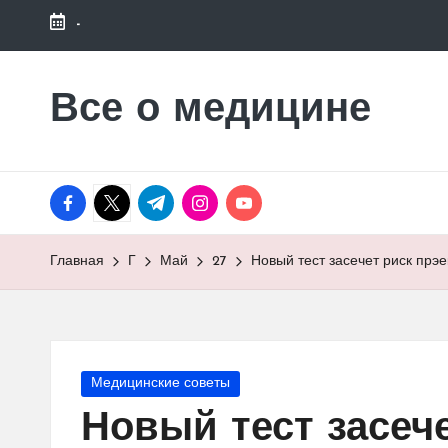
-
Перейти
к
Все о медицине
Лечитесь
содержимому
правильно
facebook.com
twitter.com
t.me
instagram.com
youtube.com
Главная
Г
Май
27
Новый тест засечет риск пр
Опубликовано
Медицинские советы
в
Новый тест засеч