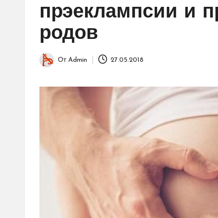
прэеклампсии и 
родов
От
Admin
27.05.2018
Запись
от