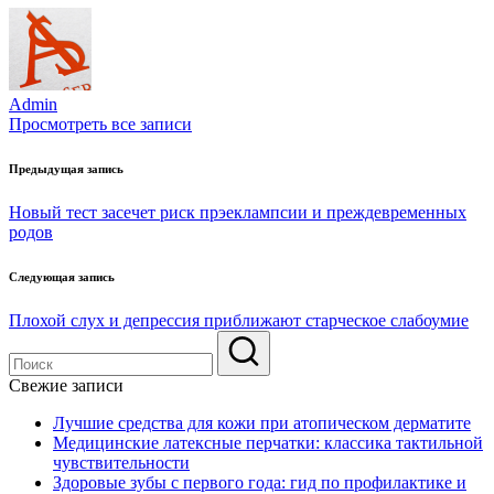
Admin
Просмотреть все записи
Навигация
Предыдущая запись
по
Новый тест засечет риск прэеклампсии и преждевременных
записям
родов
Следующая запись
Плохой слух и депрессия приближают старческое слабоумие
Свежие записи
Лучшие средства для кожи при атопическом дерматите
Медицинские латексные перчатки: классика тактильной
чувствительности
Здоровые зубы с первого года: гид по профилактике и