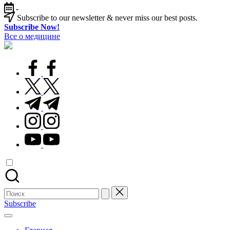
Перейти
-
к
Subscribe to our newsletter & never miss our best posts.
содержимому
Subscribe Now!
Все о медицине
Лечитесь
правильно
facebook.com
twitter.com
t.me
instagram.com
youtube.com
Поиск
для:
Subscribe