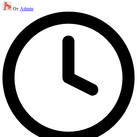
Запись
От
Admin
от