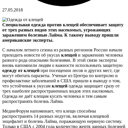
27.05.2018
Специальная одежда против клещей обеспечивает защиту
от трех разных видов этих насекомых, угрожающих
заражением болезнью Лайма. К такому выводу пришли
американские эксперты.
С началом летнего сезона из разных регионов России начали
приходить новости об укусах
клещей
и заражениях человека
разного рода опасными болезнями. В этой связи эксперты
вновь напомнили людям о важности использовать защитную
одежду от клещей
при посещении лесов и других мест, где
могут обитать паразиты. Ученые из Центра по контролю и
профилактике заболеваний в США пришли к выводу о том,
что устойчивая к укусам
клещей
одежда защищает сразу от
трех наиболее распространенных видов этих насекомых.
Одежда не даёт клещам кусать человека и тем самым
распространять болезнь Лайма.
МедикФорум напоминает, что клещи способны
распространять 14 разных недугов, включая клещевой
энцефалит и болезнь Лайма, поражающую нервную систему.
Только в США с 2004 года количество жертв данных болезней